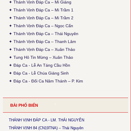
✦ Thánh Vịnh Đáp Ca – Mi Giáng
● Thánh Vịnh 103 - Kim Long
✦ Thánh Vịnh Đáp Ca – Mi Trầm 1
Thời gian cập nhật: 15:45, ngày 03-12-2025
✦ Thánh Vịnh Đáp Ca – Mi Trầm 2
Lễ Chính Ngày: Chúa Thánh Thần Hiện Xuống. Sửa lại nội dung
câu thứ 2 của phiên khúc 1.
✦ Thánh Vịnh Đáp Ca – Ngọc Cẩn
✦ Thánh Vịnh Đáp Ca – Thái Nguyên
● Thánh Vịnh 103 - Thanh Lâm
Thời gian cập nhật: 15:45, ngày 03-12-2025
✦ Thánh Vịnh Đáp Ca – Thanh Lâm
Sửa lại phiên khúc 1 (x. Thánh Vịnh Đáp Ca Thanh Lâm, 2017, tr.
✦ Thánh Vịnh Đáp Ca – Xuân Thảo
136)
✦ Tung Hô Tin Mừng – Xuân Thảo
● Thánh Vịnh 68 - Kim Long
✦ Đáp Ca - Lễ An Táng Cầu Hồn
Thời gian cập nhật: 15:45, ngày 03-12-2025
✦ Đáp Ca - Lễ Chúa Giáng Sinh
Chúa Nhật 12 Thường Niên A: Câu đáp: bỏ chữ khẩn, chữ con
luyến nốt G+F.
✦ Đáp Ca - Đối Ca Năm Thánh – P. Kim
● Thánh Vịnh 144 - Kim Long
Thời gian cập nhật: 15:45, ngày 03-12-2025
Chúa Nhật 18 TNA và 17TNB: Phiên khúc 3 sửa chữ: “rất” thành
BÀI PHỔ BIẾN
“thật”
● Magnificat Lc 1 - Kim Long
THÁNH VỊNH ĐÁP CA - LM. THÁI NGUYÊN
Thời gian cập nhật: 15:45, ngày 03-12-2025
Lễ Mân Côi, Chúa Nhật 3 Mùa Vọng B: sửa chữ cuối cùng phiên
THÁNH VỊNH 84 (CN19TNA) – Thái Nguyên