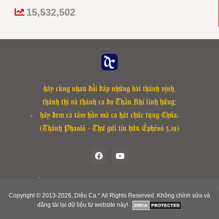
Chữ đầu tiên của phiên khúc 1: “Từ Sion” sửa thành “Tù Sion”.
15,532,502
Cập nhật lại file Đáp Ca các lễ: Các Thánh Tử Đạo Việt Nam,
Chúa Nhật 30 Thường Niên B, Chúa Nhật 2 Mùa Vọng C, Chúa
Nhật 5 Mùa Vọng C, Lễ Thánh Giacôbê Tông Đồ ngày 25-7 của
Thánh Vịnh Đáp Ca Kim Long.
hãy cùng nhau đối đáp những bài thánh vịnh,
thánh thi và thánh ca do Thần Khí linh hứng;
hãy đem cả tâm hồn mà ca hát chúc tụng Chúa.
(Thánh Phaolô - Thư gửi tín hữu Êphêsô 5,19)
Copyright © 2013-
2026, Diệu Ca * All Rights Reserved. Không chỉnh sửa và
đăng tải lại dữ liệu từ website này!