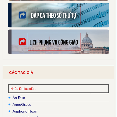
CÁC TÁC GIẢ
✦
Ân Đức
✦
AnneGrace
✦
Anphong Hoan