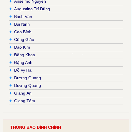
✦
Anselmô Nguyễn
✦
Augustino Trí Dũng
✦
Bạch Vân
✦
Bùi Ninh
✦
Cao Bính
✦
Công Giáo
✦
Dao Kim
✦
Đăng Khoa
✦
Đặng Anh
✦
Đỗ Vy Hạ
✦
Dương Quang
✦
Dương Quảng
✦
Giang Ân
✦
Giang Tâm
✦
Hải Nguyễn
✦
Hải Triều
✦
Hiền Hoà
THÔNG BÁO ĐÍNH CHÍNH
✦
Hoàng Đan