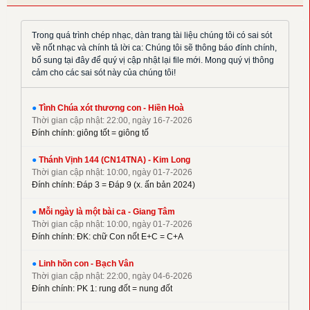
✦
Hoàng Luật
✦
Hoàng Phương
Trong quá trình chép nhạc, dàn trang tài liệu chúng tôi có sai sót
về nốt nhạc và chính tả lời ca: Chúng tôi sẽ thông báo đính chính,
✦
Hồng Trần
bổ sung tại đây để quý vị cập nhật lại file mới. Mong quý vị thông
✦
Huy Hoàng
cảm cho các sai sót này của chúng tôi!
✦
Khắc Đỗ
✦
Kim Đường
●
Tình Chúa xót thương con - Hiền Hoà
Thời gian cập nhật: 22:00, ngày 16-7-2026
✦
Kim Long
Đính chính: giông tốt = giông tố
✦
La Thập Tự
✦
●
Linh Nguyên
Thánh Vịnh 144 (CN14TNA) - Kim Long
Thời gian cập nhật: 10:00, ngày 01-7-2026
✦
M. Tigon
Đính chính: Đáp 3 = Đáp 9 (x. ấn bản 2024)
✦
Mai Nguyên Vũ
●
Mỗi ngày là một bài ca - Giang Tâm
✦
Mai Thiện
Thời gian cập nhật: 10:00, ngày 01-7-2026
✦
Mi Trầm
Đính chính: ĐK: chữ Con nốt E+C = C+A
✦
Ngọc Cẩn
●
Linh hồn con - Bạch Vân
✦
Ngọc Linh
Thời gian cập nhật: 22:00, ngày 04-6-2026
✦
Nguyên Dũng
Đính chính: PK 1: rung đốt = nung đốt
✦
Nguyên Hữu