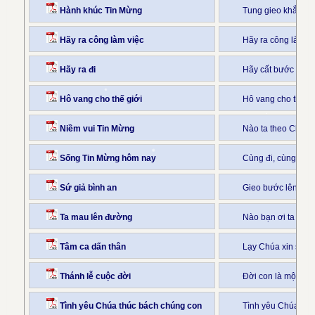
Hành khúc Tin Mừng
Tung gieo khắp n
Hãy ra công làm việc
Hãy ra công làm vi
Hãy ra đi
Hãy cất bước ra đ
Hô vang cho thế giới
Hô vang cho thế g
Niềm vui Tin Mừng
Nào ta theo Chúa đ
Sống Tin Mừng hôm nay
Cùng đi, cùng đi 
Sứ giả bình an
Gieo bước lên đườ
Ta mau lên đường
Nào bạn ơi ta mau
Tâm ca dấn thân
Lạy Chúa xin sai 
Thánh lễ cuộc đời
Đời con là một Th
Tình yêu Chúa thúc bách chúng con
Tình yêu Chúa Ki-