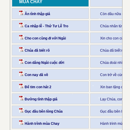
MÙA CHAY
Ân tình thập giá
Còn đâu nữa nhữn
Ca nhập lễ - Thứ Tư Lễ Tro
Chúa nhân từ xót 
Cho con cùng đi với Ngài
Xin cho con cùng 
Chúa đã biết rõ
Chúa đã biết rõ t
Con dâng Ngài cuộc đời
Chúa đoái nhìn đời
Con nay đã về
Con trở về cùng C
Để tim con hát 2
Xin ban tặng cho co
Đường tình thập giá
Lạy Chúa, con đư
Gục đầu bên lòng Chúa
Gục đầu bên lòng 
Hành trình mùa Chay
Hành trình mùa Ch