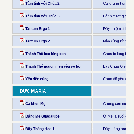
Tâm tình với Chúa 2
Cả khung trời hồng
Tâm tình với Chúa 3
Bánh trường sinh 
Tantum Ergo 1
Đây nhiệm tích vô
Tantum Ergo 2
Nào cùng kính bái 
Thánh Thể hoa lòng con
Chúa tỏ lòng thươn
Thánh Thể nguồn mến yêu vô bờ
Lạy Chúa Giê-su d
Yêu đến cùng
Chúa đã yêu đến c
ĐỨC MARIA
Ca khen Mẹ
Chúng con mừng k
Dâng Mẹ Guadalupe
Ôi Mẹ là suối ơn 
Đây Tháng Hoa 1
Đây tháng hoa chú