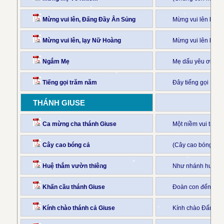
Mừng vui lên, Đấng Đầy Ân Sủng
Mừng vui lên hỡi 
Mừng vui lên, lạy Nữ Hoàng
Mừng vui lên lạy N
Ngắm Mẹ
Mẹ dấu yêu ơi, hã
Tiếng gọi trăm năm
Đây tiếng gọi Fa-t
THÁNH GIUSE
Ca mừng cha thánh Giuse
Một niềm vui tràn 
Cây cao bóng cả
(Cây cao bóng cả 
Huệ thắm vườn thiêng
Như nhánh huệ thắ
Khấn cầu thánh Giuse
Đoàn con đến cùng
Kính chào thánh cả Giuse
Kính chào Đấng gì