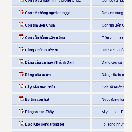
Con sẽ ca ngợi tình thương Chúa
Con sẽ ca ngợi tì
Con sẽ chẳng ngơi ca ngợi
Đời con vang khúc
Con tìm đến Chúa
Con tìm đến Chúa 
Con vẫn hằng cậy trông
Trên vạn nẻo đườn
Cùng Chúa bước đi
Như xưa Chúa đã 
Dâng câu ca ngợi Thánh Danh
Dâng câu ca mừng
Dâng câu tạ ơn
Dâng câu tạ ơn, t
Đây bàn thờ Chúa
Con sẽ bước tới 
Để tim con hát
Ngày đang lên muôn
Di ngôn của Thầy
Ai yêu mến Thầy t
Đức Kitô sống trong tôi
Tôi sống nhưng khô