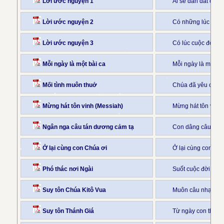
Lời ước nguyện 1
Ai sẽ dẫn dắt con 
Lời ước nguyện 2
Có những lúc tron
Lời ước nguyện 3
Có lúc cuộc đời co
Mỗi ngày là một bài ca
Mỗi ngày là một b
Mối tình muôn thuở
Chúa đã yêu con, 
Mừng hát tôn vinh (Messiah)
Mừng hát tôn vinh
Ngân nga câu tán dương cảm tạ
Con dâng câu tán 
Ở lại cùng con Chúa ơi
Ở lại cùng con Chú
Phó thác nơi Ngài
Suốt cuộc đời đầy
Suy tôn Chúa Kitô Vua
Muôn câu nhạc tấu
Suy tôn Thánh Giá
Từ ngày con theo N