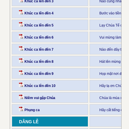
Khúc ca lên đền 3
Nào cùng nhau ta 
Khúc ca lên đền 4
Bước vào tiền đìn
Khúc ca lên đền 5
Lạy Chúa Tể càn k
Khúc ca lên đền 6
Vui mừng làm sao
Khúc ca lên đền 7
Nào đến đây ta cù
Khúc ca lên đền 8
Hát lên mừng Chú
Khúc ca lên đền 9
Họp mặt nơi đây t
Khúc ca lên đền 10
Hãy tạ ơn Chúa vì
Niềm vui gặp Chúa
Chúa là mùa xuân 
Phụng ca
Hãy cất tiếng ca 
DÂNG LỄ