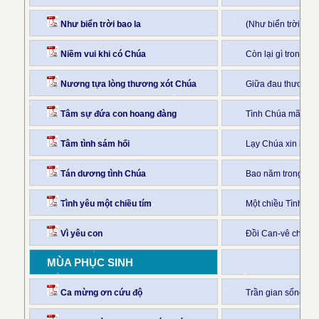
Như biển trời bao la
(Như biển trời bao
Niềm vui khi có Chúa
Còn lại gì trong tr
Nương tựa lòng thương xót Chúa
Giữa đau thương 
Tâm sự đứa con hoang đàng
Tình Chúa mãi mế
Tâm tình sám hối
Lạy Chúa xin hãy 
Tán dương tình Chúa
Bao năm trong cuộ
Tình yêu một chiều tím
Một chiều Tình Yê
Vì yêu con
Đồi Can-vê chiều 
MÙA PHỤC SINH
Ca mừng ơn cứu độ
Trần gian sống dướ