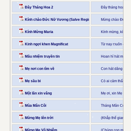
Đây Tháng Hoa 2
Đây tháng hoa về 
Kính chào Đức Nữ Vương (Salve Regina)
Mừng chào Đức Nữ
Kính Mừng Maria
Kính mừng, kính m
Kinh ngợi khen Magnificat
Từ nay muôn đời s
Mầu nhiệm truyền tin
Hoan hỉ hát mừng 
Mẹ nơi con tìm về
Con hát dâng Mẹ bà
Mẹ sầu bi
Có ai cảm thấu đư
Một lần xin vâng
Mẹ ơi, xin Mẹ dạy 
Mùa Mân Côi
Tháng Mân Côi đã 
Mừng Mẹ lên trời
(Khắp thế gian ca
Mừng Mẹ Vô Nhiễm
(Chúng con mừng 