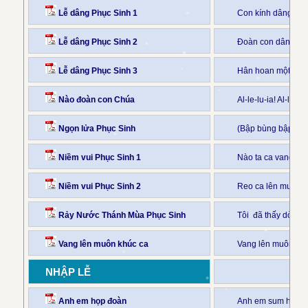
Lễ dâng Phục Sinh 1
Con kính dâng lên
Lễ dâng Phục Sinh 2
Đoàn con dâng Chú
Lễ dâng Phục Sinh 3
Hân hoan một lòng 
Nào đoàn con Chúa
Al-le-lu-ia! Al-le-
Ngọn lửa Phục Sinh
(Bập bùng bập bù
Niềm vui Phục Sinh 1
Nào ta ca vang lên 
Niềm vui Phục Sinh 2
Reo ca lên muôn d
Rảy Nước Thánh Mùa Phục Sinh
Tôi đã thấy dòng n
Vang lên muôn khúc ca
Vang lên muôn kh
NHẬP LỄ
Anh em họp đoàn
Anh em sum họp mộ