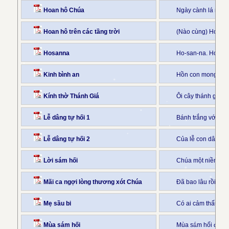
Hoan hô Chúa
Ngày cành lá như
Hoan hô trên các tầng trời
(Nào cùng) Hoan hô
Hosanna
Ho-san-na. Hoan 
Kinh bình an
Hồn con mong Chúa
Kính thờ Thánh Giá
Ôi cây thánh giá C
Lễ dâng tự hối 1
Bánh trắng với r
Lễ dâng tự hối 2
Của lễ con dâng l
Lời sám hối
Chúa một niềm nhân
Mãi ca ngợi lòng thương xót Chúa
Đã bao lâu rồi hồ
Mẹ sầu bi
Có ai cảm thấu đư
Mùa sám hối
Mùa sám hối đã về 