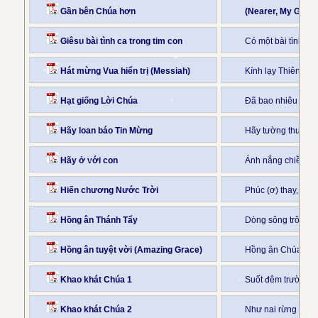
Gần bên Chúa hơn
(Nearer, My God, 
Giêsu bài tình ca trong tim con
Có một bài tình ca
Hát mừng Vua hiển trị (Messiah)
Kính lạy Thiên Chú
Hạt giống Lời Chúa
Đã bao nhiêu lần C
Hãy loan báo Tin Mừng
Hãy tường thuật v
Hãy ở với con
Ánh nắng chiều dầ
Hiến chương Nước Trời
Phúc (ơ) thay, ai 
Hồng ân Thánh Tẩy
Dòng sông trôi lê
Hồng ân tuyệt vời (Amazing Grace)
Hồng ân Chúa tràn
Khao khát Chúa 1
Suốt đêm trường h
Khao khát Chúa 2
Như nai rừng mong