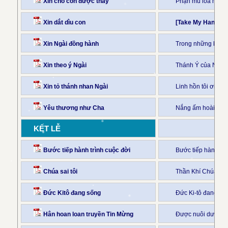
Xin cho con được thấy
Phận mù loà hành k
Xin dắt dìu con
[Take My Hand, Pr
Xin Ngài đồng hành
Trong những khó k
Xin theo ý Ngài
Thánh Ý của Ngài 
Xin tỏ thánh nhan Ngài
Linh hồn tôi ơi h
Yêu thương như Cha
Nắng ấm hoài chứa 
KẾT LỄ
Bước tiếp hành trình cuộc đời
Bước tiếp hành tr
Chúa sai tôi
Thần Khí Chúa ngự 
Đức Kitô đang sống
Đức Ki-tô đang sốn
Hân hoan loan truyền Tin Mừng
Được nuôi dưỡng b