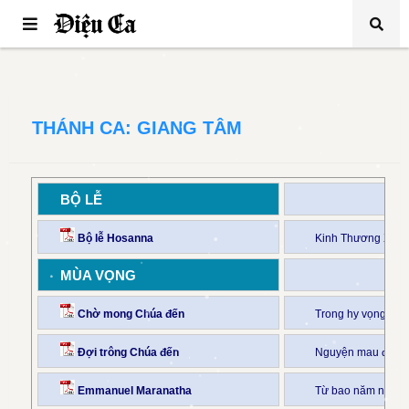
THÁNH CA: GIANG TÂM
BỘ LỄ
Bộ lễ Hosanna
Kinh Thương Xót, 
MÙA VỌNG
Chờ mong Chúa đến
Trong hy vọng ng
Đợi trông Chúa đến
Nguyện mau đến Đấ
Emmanuel Maranatha
Từ bao năm nhân 