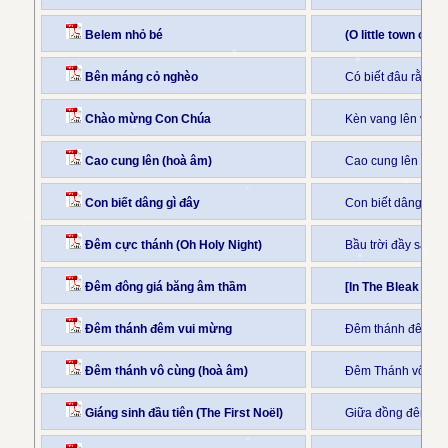
Belem nhỏ bé
(O little town of 
Bên máng cỏ nghèo
Có biết đâu rằng m
Chào mừng Con Chúa
Kèn vang lên với 
Cao cung lên (hoà âm)
Cao cung lên khúc
Con biết dâng gì đây
Con biết dâng gì 
Đêm cực thánh
(Oh Holy Night)
Bầu trời đầy sao t
Đêm đông giá băng âm thầm
[In The Bleak Mid
Đêm thánh đêm vui mừng
Đêm thánh đêm vu
Đêm thánh vô cùng (hoà âm)
Đêm Thánh vô cùng
Giáng sinh đầu tiên (The First Noël)
Giữa đồng đêm khu