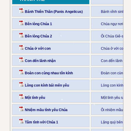
Bánh Thiên Thần (Panis Angelicus)
Bánh vĩnh sinh thi
Bên lòng Chúa 1
Chúa ngự nơi đây 
Bên lòng Chúa 2
Ôi Chúa Giê-su l
Chúa ở với con
Chúa ở với con tr
Con đến lãnh nhận
Con đến lãnh nhận 
Đoàn con cùng nhau tôn kính
Đoàn con cùng nh
Lòng con kính bái mến yêu
Lòng con kính bái
Một tình yêu
Một tình yêu sâu t
Nhiệm mầu tình yêu Chúa
Ôi nhiệm mầu tình 
Tâm tình với Chúa 1
Lặng quỳ bên Chúa