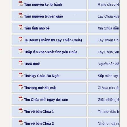
Tâm nguyện kẻ lữ hành
Ráng chiều khuất 
Tâm nguyện truyền giáo
Lạy Chúa xưa Chúa 
Tâm tình nhỏ bé
Xin Chúa dẫn bước
Te Deum (Thánh thi Lạy Thiên Chúa)
Lạy Thiên Chúa ch
Thắp lên khao khát tình yêu Chúa
Lạy Chúa, xin thắp
Thoả thuê
Người dẫn dắt tôi l
Thờ lạy Chúa Ba Ngôi
Sấp mình lạy Ba N
Thương mở đôi mắt
Ôi Vua của tâm h
Tìm Chúa mỗi ngày đời con
Giữa những tháng 
Tìm về bên Chúa 1
Tìm nơi đâu bình 
Tìm về bên Chúa 2
Những ngày nắng 