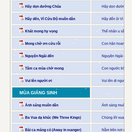
Hãy dọn đường Chúa
Hãy dọn đường, d
Hãy đến, Vì Cứu Độ muôn dân
Hãy đến ôi Vì Cứu
Khát mong hy vọng
Thế nhân u sầu t
Mong chờ ơn cứu rỗi
Con hân hoan đợi 
Nguyện Ngài đến
Nguyện Ngài đến 
Tâm ca mùa chờ mong
Con ngước trông lê
Vui lên người ơi
Vui lên đi người ơ
MÙA GIÁNG SINH
Ánh sáng muôn dân
Ánh sáng muôn dân
Ba Vua dạ khúc (We Three Kings)
Chúng tôi vua từ m
Bài ca máng cỏ (Away in manger)
Nằm trên nơi máng