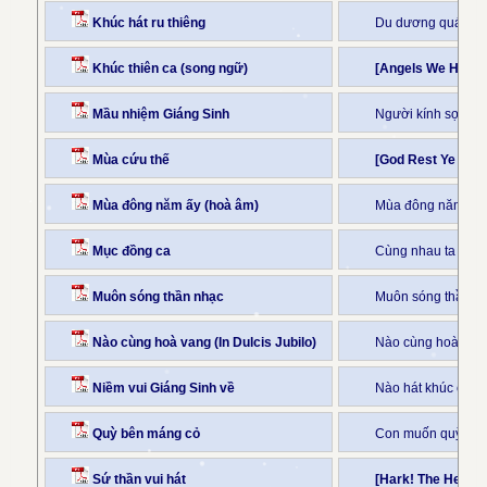
Khúc hát ru thiêng
Du dương quá thin
Khúc thiên ca (song ngữ)
[Angels We Have 
Mầu nhiệm Giáng Sinh
Người kính sợ Chú
Mùa cứu thế
[God Rest Ye Mer
Mùa đông năm ấy (hoà âm)
Mùa đông năm ấy s
Mục đồng ca
Cùng nhau ta đi 
Muôn sóng thần nhạc
Muôn sóng thần nh
Nào cùng hoà vang (In Dulcis Jubilo)
Nào cùng hoà lên c
Niềm vui Giáng Sinh về
Nào hát khúc ca mớ
Quỳ bên máng cỏ
Con muốn quỳ bên
Sứ thần vui hát
[Hark! The Herald