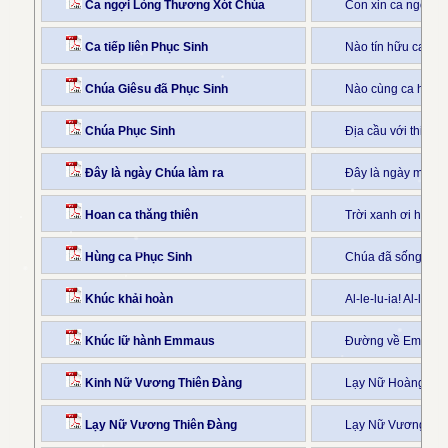
Ca ngợi Lòng Thương Xót Chúa
Con xin ca ngợi lò
Ca tiếp liên Phục Sinh
Nào tín hữu ca mừ
Chúa Giêsu đã Phục Sinh
Nào cùng ca hát mừ
Chúa Phục Sinh
Địa cầu với thiên 
Đây là ngày Chúa làm ra
Đây là ngày mà Ch
Hoan ca thăng thiên
Trời xanh ơi hãy v
Hùng ca Phục Sinh
Chúa đã sống lại rồi
Khúc khải hoàn
Al-le-lu-ia! Al-le-
Khúc lữ hành Emmaus
Đường về Em-maus
Kinh Nữ Vương Thiên Đàng
Lạy Nữ Hoàng Thiê
Lạy Nữ Vương Thiên Đàng
Lạy Nữ Vương Thiê