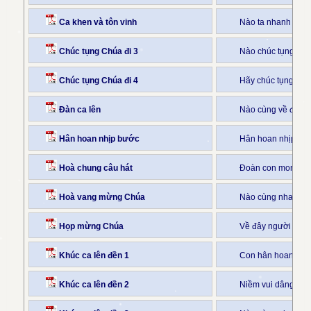
Ca khen và tôn vinh
Nào ta nhanh bướ
Chúc tụng Chúa đi 3
Nào chúc tụng Chúa
Chúc tụng Chúa đi 4
Hãy chúc tụng Chúa
Đàn ca lên
Nào cùng về đây t
Hân hoan nhịp bước
Hân hoan nhịp bư
Hoà chung câu hát
Đoàn con mong ư
Hoà vang mừng Chúa
Nào cùng nhau tiế
Họp mừng Chúa
Về đây người ơi, 
Khúc ca lên đền 1
Con hân hoan bướ
Khúc ca lên đền 2
Niềm vui dâng cao