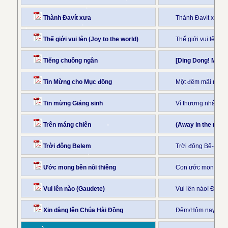
Thành Đavít xưa
Thành Đavít xưa đê
Thế giới vui lên (Joy to the world)
Thế giới vui lên,
Tiếng chuông ngân
[Ding Dong! Merri
Tin Mừng cho Mục đồng
Một đêm mãi muôn
Tin mừng Giáng sinh
Vì thương nhân thế
Trên máng chiên
(Away in the man
Trời đông Belem
Trời đông Bê-lem 
Ước mong bên nôi thiêng
Con ước mong tựa
Vui lên nào (Gaudete)
Vui lên nào! Đây 
Xin dâng lên Chúa Hài Đồng
Đêm/Hôm nay con 