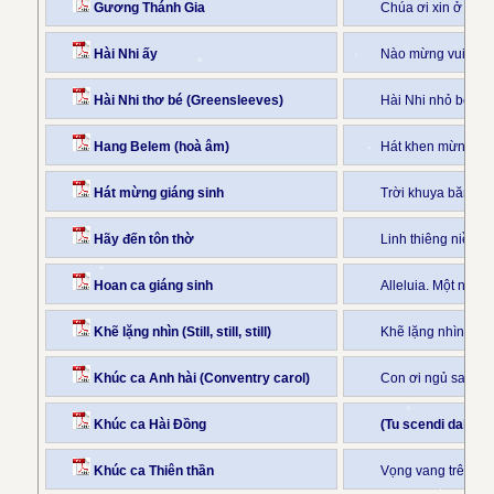
Gương Thánh Gia
Chúa ơi xin ở bên
Hài Nhi ấy
Nào mừng vui lên, 
Hài Nhi thơ bé (Greensleeves)
Hài Nhi nhỏ bé ngâ
Hang Belem (hoà âm)
Hát khen mừng Chú
Hát mừng giáng sinh
Trời khuya băng g
Hãy đến tôn thờ
Linh thiêng niềm v
Hoan ca giáng sinh
Alleluia. Một niềm 
Khẽ lặng nhìn (Still, still, still)
Khẽ lặng nhìn bé
Khúc ca Anh hài (Conventry carol)
Con ơi ngủ say ngh
Khúc ca Hài Đồng
(Tu scendi dalle st
Khúc ca Thiên thần
Vọng vang trên cõ