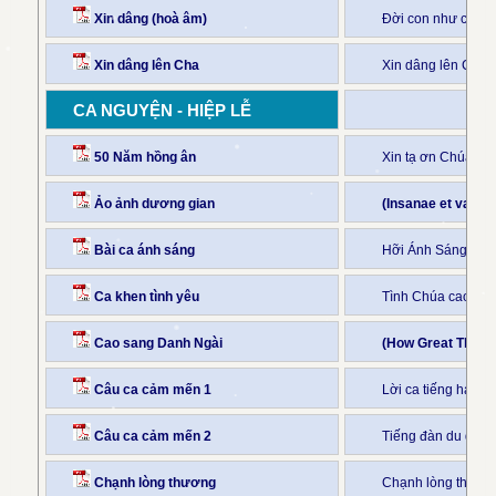
Xin dâng (hoà âm)
Đời con như của l
Xin dâng lên Cha
Xin dâng lên Cha 
CA NGUYỆN - HIỆP LỄ
50 Năm hồng ân
Xin tạ ơn Chúa N
Ảo ảnh dương gian
(Insanae et vanae
Bài ca ánh sáng
Hỡi Ánh Sáng muôn 
Ca khen tình yêu
Tình Chúa cao vời
Cao sang Danh Ngài
(How Great Thou A
Câu ca cảm mến 1
Lời ca tiếng hát (
Câu ca cảm mến 2
Tiếng đàn du dươn
Chạnh lòng thương
Chạnh lòng thươn