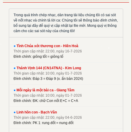
✦
Hoàng Luật
✦
Hoàng Phương
Trong quá trình chép nhạc, dàn trang tài liệu chúng tôi có sai sót
về nốt nhạc và chính tả lời ca: Chúng tôi sẽ thông báo đính chính,
✦
Hồng Trần
bổ sung tại đây để quý vị cập nhật lại file mới. Mong quý vị thông
✦
Huy Hoàng
cảm cho các sai sót này của chúng tôi!
✦
Khắc Đỗ
✦
Kim Đường
●
Tình Chúa xót thương con - Hiền Hoà
Thời gian cập nhật: 22:00, ngày 16-7-2026
✦
Kim Long
Đính chính: giông tốt = giông tố
✦
La Thập Tự
✦
●
Linh Nguyên
Thánh Vịnh 144 (CN14TNA) - Kim Long
Thời gian cập nhật: 10:00, ngày 01-7-2026
✦
M. Tigon
Đính chính: Đáp 3 = Đáp 9 (x. ấn bản 2024)
✦
Mai Nguyên Vũ
●
Mỗi ngày là một bài ca - Giang Tâm
✦
Mai Thiện
Thời gian cập nhật: 10:00, ngày 01-7-2026
✦
Mi Trầm
Đính chính: ĐK: chữ Con nốt E+C = C+A
✦
Ngọc Cẩn
●
Linh hồn con - Bạch Vân
✦
Ngọc Linh
Thời gian cập nhật: 22:00, ngày 04-6-2026
✦
Nguyên Dũng
Đính chính: PK 1: rung đốt = nung đốt
✦
Nguyên Hữu