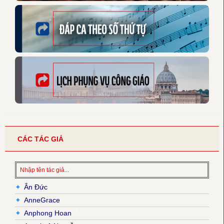
CÁC TÁC GIẢ
✦
Ân Đức
✦
AnneGrace
✦
Anphong Hoan