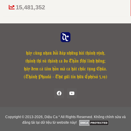
Chữ đầu tiên của phiên khúc 1: “Từ Sion” sửa thành “Tù Sion”.
15,481,352
Cập nhật lại file Đáp Ca các lễ: Các Thánh Tử Đạo Việt Nam,
Chúa Nhật 30 Thường Niên B, Chúa Nhật 2 Mùa Vọng C, Chúa
Nhật 5 Mùa Vọng C, Lễ Thánh Giacôbê Tông Đồ ngày 25-7 của
Thánh Vịnh Đáp Ca Kim Long.
hãy cùng nhau đối đáp những bài thánh vịnh,
thánh thi và thánh ca do Thần Khí linh hứng;
hãy đem cả tâm hồn mà ca hát chúc tụng Chúa.
(Thánh Phaolô - Thư gửi tín hữu Êphêsô 5,19)
Copyright © 2013-
2026, Diệu Ca * All Rights Reserved. Không chỉnh sửa và
đăng tải lại dữ liệu từ website này!