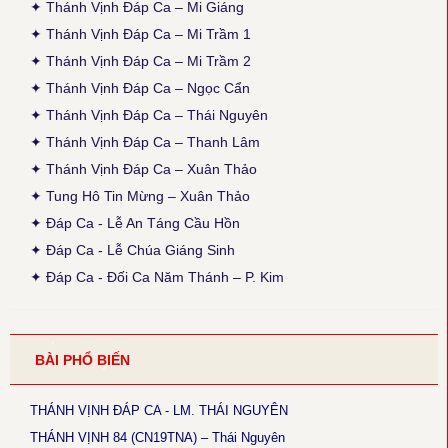
✦ Thánh Vịnh Đáp Ca – Mi Giáng
● Thánh Vịnh 103 - Kim Long
✦ Thánh Vịnh Đáp Ca – Mi Trầm 1
Thời gian cập nhật: 15:45, ngày 03-12-2025
✦ Thánh Vịnh Đáp Ca – Mi Trầm 2
Lễ Chính Ngày: Chúa Thánh Thần Hiện Xuống. Sửa lại nội dung
câu thứ 2 của phiên khúc 1.
✦ Thánh Vịnh Đáp Ca – Ngọc Cẩn
✦ Thánh Vịnh Đáp Ca – Thái Nguyên
● Thánh Vịnh 103 - Thanh Lâm
Thời gian cập nhật: 15:45, ngày 03-12-2025
✦ Thánh Vịnh Đáp Ca – Thanh Lâm
Sửa lại phiên khúc 1 (x. Thánh Vịnh Đáp Ca Thanh Lâm, 2017, tr.
✦ Thánh Vịnh Đáp Ca – Xuân Thảo
136)
✦ Tung Hô Tin Mừng – Xuân Thảo
● Thánh Vịnh 68 - Kim Long
✦ Đáp Ca - Lễ An Táng Cầu Hồn
Thời gian cập nhật: 15:45, ngày 03-12-2025
✦ Đáp Ca - Lễ Chúa Giáng Sinh
Chúa Nhật 12 Thường Niên A: Câu đáp: bỏ chữ khẩn, chữ con
luyến nốt G+F.
✦ Đáp Ca - Đối Ca Năm Thánh – P. Kim
● Thánh Vịnh 144 - Kim Long
Thời gian cập nhật: 15:45, ngày 03-12-2025
Chúa Nhật 18 TNA và 17TNB: Phiên khúc 3 sửa chữ: “rất” thành
BÀI PHỔ BIẾN
“thật”
● Magnificat Lc 1 - Kim Long
THÁNH VỊNH ĐÁP CA - LM. THÁI NGUYÊN
Thời gian cập nhật: 15:45, ngày 03-12-2025
Lễ Mân Côi, Chúa Nhật 3 Mùa Vọng B: sửa chữ cuối cùng phiên
THÁNH VỊNH 84 (CN19TNA) – Thái Nguyên