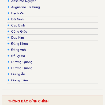
✦
Anselmô Nguyễn
✦
Augustino Trí Dũng
✦
Bạch Vân
✦
Bùi Ninh
✦
Cao Bính
✦
Công Giáo
✦
Dao Kim
✦
Đăng Khoa
✦
Đặng Anh
✦
Đỗ Vy Hạ
✦
Dương Quang
✦
Dương Quảng
✦
Giang Ân
✦
Giang Tâm
✦
Hải Nguyễn
✦
Hải Triều
✦
Hiền Hoà
THÔNG BÁO ĐÍNH CHÍNH
✦
Hoàng Đan