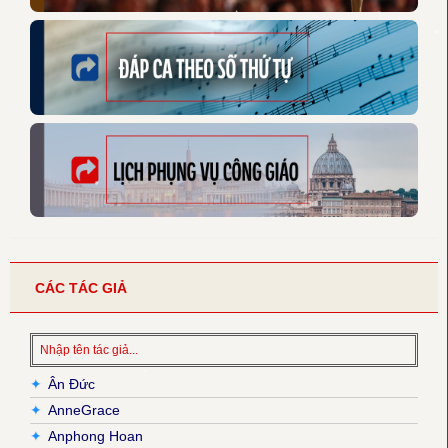
CÁC TÁC GIẢ
✦
Ân Đức
✦
AnneGrace
✦
Anphong Hoan