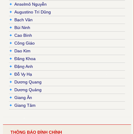
✦
Anselmô Nguyễn
✦
Augustino Trí Dũng
✦
Bạch Vân
✦
Bùi Ninh
✦
Cao Bính
✦
Công Giáo
✦
Dao Kim
✦
Đăng Khoa
✦
Đặng Anh
✦
Đỗ Vy Hạ
✦
Dương Quang
✦
Dương Quảng
✦
Giang Ân
✦
Giang Tâm
✦
Hải Nguyễn
✦
Hải Triều
✦
Hiền Hoà
THÔNG BÁO ĐÍNH CHÍNH