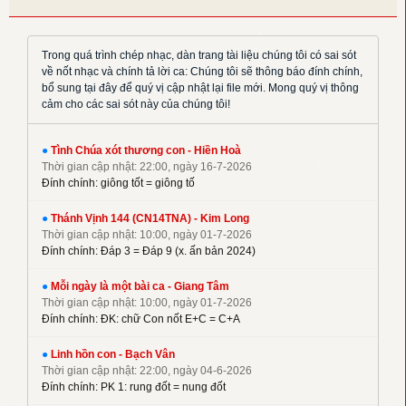
✦
Hoàng Đan
✦
Hoàng Luật
✦
Hoàng Phương
Trong quá trình chép nhạc, dàn trang tài liệu chúng tôi có sai sót
về nốt nhạc và chính tả lời ca: Chúng tôi sẽ thông báo đính chính,
✦
Hồng Trần
bổ sung tại đây để quý vị cập nhật lại file mới. Mong quý vị thông
✦
Huy Hoàng
cảm cho các sai sót này của chúng tôi!
✦
Khắc Đỗ
✦
Kim Đường
●
Tình Chúa xót thương con - Hiền Hoà
Thời gian cập nhật: 22:00, ngày 16-7-2026
✦
Kim Long
Đính chính: giông tốt = giông tố
✦
La Thập Tự
✦
●
Linh Nguyên
Thánh Vịnh 144 (CN14TNA) - Kim Long
Thời gian cập nhật: 10:00, ngày 01-7-2026
✦
M. Tigon
Đính chính: Đáp 3 = Đáp 9 (x. ấn bản 2024)
✦
Mai Nguyên Vũ
●
Mỗi ngày là một bài ca - Giang Tâm
✦
Mai Thiện
Thời gian cập nhật: 10:00, ngày 01-7-2026
✦
Mi Trầm
Đính chính: ĐK: chữ Con nốt E+C = C+A
✦
Ngọc Cẩn
●
Linh hồn con - Bạch Vân
✦
Ngọc Linh
Thời gian cập nhật: 22:00, ngày 04-6-2026
✦
Nguyên Dũng
Đính chính: PK 1: rung đốt = nung đốt