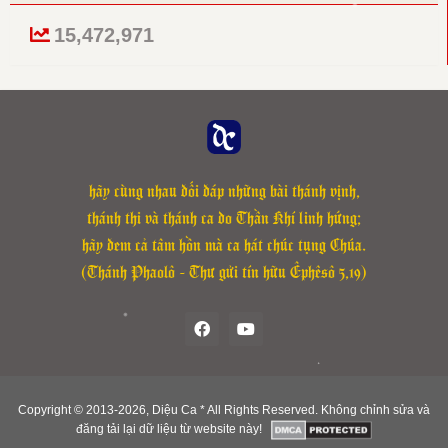
Chữ đầu tiên của phiên khúc 1: “Từ Sion” sửa thành “Tù Sion”.
15,472,971
Cập nhật lại file Đáp Ca các lễ: Các Thánh Tử Đạo Việt Nam,
Chúa Nhật 30 Thường Niên B, Chúa Nhật 2 Mùa Vọng C, Chúa
Nhật 5 Mùa Vọng C, Lễ Thánh Giacôbê Tông Đồ ngày 25-7 của
Thánh Vịnh Đáp Ca Kim Long.
hãy cùng nhau đối đáp những bài thánh vịnh,
thánh thi và thánh ca do Thần Khí linh hứng;
hãy đem cả tâm hồn mà ca hát chúc tụng Chúa.
(Thánh Phaolô - Thư gửi tín hữu Êphêsô 5,19)
Copyright © 2013-
2026, Diệu Ca * All Rights Reserved. Không chỉnh sửa và
đăng tải lại dữ liệu từ website này!