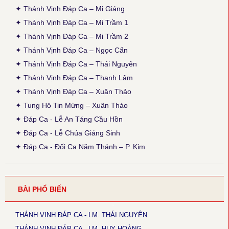
✦ Thánh Vịnh Đáp Ca – Mi Giáng
● Thánh Vịnh 103 - Kim Long
✦ Thánh Vịnh Đáp Ca – Mi Trầm 1
Thời gian cập nhật: 15:45, ngày 03-12-2025
✦ Thánh Vịnh Đáp Ca – Mi Trầm 2
Lễ Chính Ngày: Chúa Thánh Thần Hiện Xuống. Sửa lại nội dung
câu thứ 2 của phiên khúc 1.
✦ Thánh Vịnh Đáp Ca – Ngọc Cẩn
✦ Thánh Vịnh Đáp Ca – Thái Nguyên
● Thánh Vịnh 103 - Thanh Lâm
Thời gian cập nhật: 15:45, ngày 03-12-2025
✦ Thánh Vịnh Đáp Ca – Thanh Lâm
Sửa lại phiên khúc 1 (x. Thánh Vịnh Đáp Ca Thanh Lâm, 2017, tr.
✦ Thánh Vịnh Đáp Ca – Xuân Thảo
136)
✦ Tung Hô Tin Mừng – Xuân Thảo
● Thánh Vịnh 68 - Kim Long
✦ Đáp Ca - Lễ An Táng Cầu Hồn
Thời gian cập nhật: 15:45, ngày 03-12-2025
✦ Đáp Ca - Lễ Chúa Giáng Sinh
Chúa Nhật 12 Thường Niên A: Câu đáp: bỏ chữ khẩn, chữ con
luyến nốt G+F.
✦ Đáp Ca - Đối Ca Năm Thánh – P. Kim
● Thánh Vịnh 144 - Kim Long
Thời gian cập nhật: 15:45, ngày 03-12-2025
Chúa Nhật 18 TNA và 17TNB: Phiên khúc 3 sửa chữ: “rất” thành
BÀI PHỔ BIẾN
“thật”
● Magnificat Lc 1 - Kim Long
THÁNH VỊNH ĐÁP CA - LM. THÁI NGUYÊN
Thời gian cập nhật: 15:45, ngày 03-12-2025
Lễ Mân Côi, Chúa Nhật 3 Mùa Vọng B: sửa chữ cuối cùng phiên
THÁNH VỊNH ĐÁP CA - LM. HUY HOÀNG