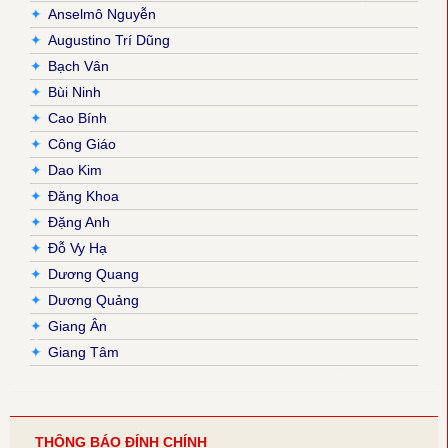
✦
Anselmô Nguyễn
✦
Augustino Trí Dũng
✦
Bạch Vân
✦
Bùi Ninh
✦
Cao Bính
✦
Công Giáo
✦
Dao Kim
✦
Đăng Khoa
✦
Đặng Anh
✦
Đỗ Vy Hạ
✦
Dương Quang
✦
Dương Quảng
✦
Giang Ân
✦
Giang Tâm
✦
Hải Nguyễn
✦
Hải Triều
✦
Hiền Hoà
THÔNG BÁO ĐÍNH CHÍNH