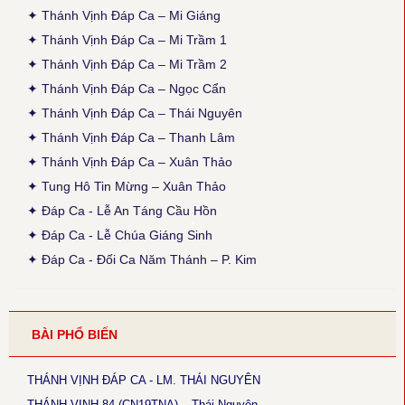
✦ Thánh Vịnh Đáp Ca – Mi Giáng
● Thánh Vịnh 103 - Kim Long
✦ Thánh Vịnh Đáp Ca – Mi Trầm 1
Thời gian cập nhật: 15:45, ngày 03-12-2025
✦ Thánh Vịnh Đáp Ca – Mi Trầm 2
Lễ Chính Ngày: Chúa Thánh Thần Hiện Xuống. Sửa lại nội dung
câu thứ 2 của phiên khúc 1.
✦ Thánh Vịnh Đáp Ca – Ngọc Cẩn
✦ Thánh Vịnh Đáp Ca – Thái Nguyên
● Thánh Vịnh 103 - Thanh Lâm
Thời gian cập nhật: 15:45, ngày 03-12-2025
✦ Thánh Vịnh Đáp Ca – Thanh Lâm
Sửa lại phiên khúc 1 (x. Thánh Vịnh Đáp Ca Thanh Lâm, 2017, tr.
✦ Thánh Vịnh Đáp Ca – Xuân Thảo
136)
✦ Tung Hô Tin Mừng – Xuân Thảo
● Thánh Vịnh 68 - Kim Long
✦ Đáp Ca - Lễ An Táng Cầu Hồn
Thời gian cập nhật: 15:45, ngày 03-12-2025
✦ Đáp Ca - Lễ Chúa Giáng Sinh
Chúa Nhật 12 Thường Niên A: Câu đáp: bỏ chữ khẩn, chữ con
luyến nốt G+F.
✦ Đáp Ca - Đối Ca Năm Thánh – P. Kim
● Thánh Vịnh 144 - Kim Long
Thời gian cập nhật: 15:45, ngày 03-12-2025
Chúa Nhật 18 TNA và 17TNB: Phiên khúc 3 sửa chữ: “rất” thành
BÀI PHỔ BIẾN
“thật”
● Magnificat Lc 1 - Kim Long
THÁNH VỊNH ĐÁP CA - LM. THÁI NGUYÊN
Thời gian cập nhật: 15:45, ngày 03-12-2025
Lễ Mân Côi, Chúa Nhật 3 Mùa Vọng B: sửa chữ cuối cùng phiên
THÁNH VỊNH 84 (CN19TNA) – Thái Nguyên