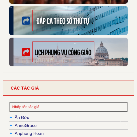
CÁC TÁC GIẢ
✦
Ân Đức
✦
AnneGrace
✦
Anphong Hoan