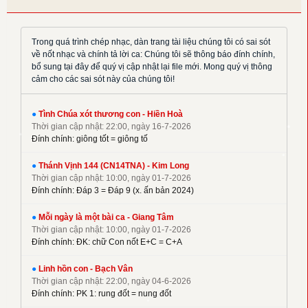
✦
Hoàng Đan
✦
Hoàng Luật
✦
Hoàng Phương
Trong quá trình chép nhạc, dàn trang tài liệu chúng tôi có sai sót
về nốt nhạc và chính tả lời ca: Chúng tôi sẽ thông báo đính chính,
✦
Hồng Trần
bổ sung tại đây để quý vị cập nhật lại file mới. Mong quý vị thông
✦
Huy Hoàng
cảm cho các sai sót này của chúng tôi!
✦
Khắc Đỗ
✦
Kim Đường
●
Tình Chúa xót thương con - Hiền Hoà
Thời gian cập nhật: 22:00, ngày 16-7-2026
✦
Kim Long
Đính chính: giông tốt = giông tố
✦
La Thập Tự
✦
●
Linh Nguyên
Thánh Vịnh 144 (CN14TNA) - Kim Long
Thời gian cập nhật: 10:00, ngày 01-7-2026
✦
M. Tigon
Đính chính: Đáp 3 = Đáp 9 (x. ấn bản 2024)
✦
Mai Nguyên Vũ
●
Mỗi ngày là một bài ca - Giang Tâm
✦
Mai Thiện
Thời gian cập nhật: 10:00, ngày 01-7-2026
✦
Mi Trầm
Đính chính: ĐK: chữ Con nốt E+C = C+A
✦
Ngọc Cẩn
●
Linh hồn con - Bạch Vân
✦
Ngọc Linh
Thời gian cập nhật: 22:00, ngày 04-6-2026
✦
Nguyên Dũng
Đính chính: PK 1: rung đốt = nung đốt