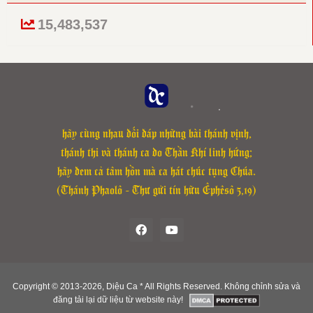
Chữ đầu tiên của phiên khúc 1: “Từ Sion” sửa thành “Tù Sion”.
15,483,537
Cập nhật lại file Đáp Ca các lễ: Các Thánh Tử Đạo Việt Nam,
Chúa Nhật 30 Thường Niên B, Chúa Nhật 2 Mùa Vọng C, Chúa
Nhật 5 Mùa Vọng C, Lễ Thánh Giacôbê Tông Đồ ngày 25-7 của
Thánh Vịnh Đáp Ca Kim Long.
hãy cùng nhau đối đáp những bài thánh vịnh,
thánh thi và thánh ca do Thần Khí linh hứng;
hãy đem cả tâm hồn mà ca hát chúc tụng Chúa.
(Thánh Phaolô - Thư gửi tín hữu Êphêsô 5,19)
Copyright © 2013-
2026, Diệu Ca * All Rights Reserved. Không chỉnh sửa và
đăng tải lại dữ liệu từ website này!