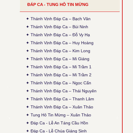
ĐÁP CA - TUNG HÔ TIN MỪNG
●
Tiếng Con Nghẹn Ngào - Kim Long
Thời gian cập nhật: 14:35, ngày 30-03-2026
Đính chính ĐK: Thánh Điện = Thánh Diện
✦ Thánh Vịnh Đáp Ca – Bạch Vân
✦ Thánh Vịnh Đáp Ca – Bùi Ninh
● Thánh Vịnh 120 - Xuân Thảo
✦ Thánh Vịnh Đáp Ca – Đỗ Vy Hạ
Thời gian cập nhật: 14:50, ngày 04-02-2026
Sửa phiên khúc 2, chữ cuối: "sao đành" thành
✦ Thánh Vịnh Đáp Ca – Huy Hoàng
"cho đành", theo bản gốc (x. ấn bản 2020, TCPV
✦ Thánh Vịnh Đáp Ca – Kim Long
Tổng Hợp, Xuân Thảo, p. 496).
✦ Thánh Vịnh Đáp Ca – Mi Giáng
● Thánh Vịnh 88 - Kim Long
✦ Thánh Vịnh Đáp Ca – Mi Trầm 1
Thời gian cập nhật: 15:45, ngày 03-12-2025
Cập nhật thêm Alleluia Lễ Vọng Giáng Sinh theo
✦ Thánh Vịnh Đáp Ca – Mi Trầm 2
ấn bản 2024, Các Lễ: Chúa Nhật 4 Mùa Vọng B,
✦ Thánh Vịnh Đáp Ca – Ngọc Cẩn
Chúa Nhật 12 TNA, Thánh Giuse, cập nhật lại
phiên khúc cuối (tham chiếu: Sách Bài Đọc và
✦ Thánh Vịnh Đáp Ca – Thái Nguyên
Thánh Vịnh Đáp Ca Kim Long 2024)
✦ Thánh Vịnh Đáp Ca – Thanh Lâm
● Thánh Vịnh 103 - Kim Long
✦ Thánh Vịnh Đáp Ca – Xuân Thảo
Thời gian cập nhật: 15:45, ngày 03-12-2025
✦ Tung Hô Tin Mừng – Xuân Thảo
Lễ Chính Ngày: Chúa Thánh Thần Hiện Xuống.
Sửa lại nội dung câu thứ 2 của phiên khúc 1.
✦ Đáp Ca - Lễ An Táng Cầu Hồn
✦ Đáp Ca - Lễ Chúa Giáng Sinh