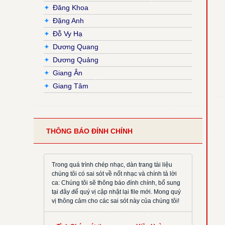
✦
Đăng Khoa
✦
Đặng Anh
✦
Đỗ Vy Hạ
✦
Dương Quang
✦
Dương Quảng
✦
Giang Ân
✦
Giang Tâm
✦
Hải Nguyễn
✦
Hải Triều
✦
Hiền Hoà
THÔNG BÁO ĐÍNH CHÍNH
✦
Hoàng Đan
✦
Hoàng Luật
✦
Hoàng Phương
Trong quá trình chép nhạc, dàn trang tài liệu
chúng tôi có sai sót về nốt nhạc và chính tả lời
✦
Hồng Trần
ca: Chúng tôi sẽ thông báo đính chính, bổ sung
✦
Huy Hoàng
tại đây để quý vị cập nhật lại file mới. Mong quý
vị thông cảm cho các sai sót này của chúng tôi!
✦
Khắc Đỗ
✦
Kim Đường