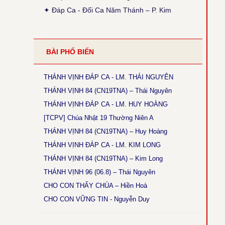
● Thánh Vịnh 103 - Thanh Lâm
✦ Đáp Ca - Đối Ca Năm Thánh – P. Kim
Thời gian cập nhật: 15:45, ngày 03-12-2025
Sửa lại phiên khúc 1 (x. Thánh Vịnh Đáp Ca
Thanh Lâm, 2017, tr. 136)
● Thánh Vịnh 68 - Kim Long
BÀI PHỔ BIẾN
Thời gian cập nhật: 15:45, ngày 03-12-2025
Chúa Nhật 12 Thường Niên A: Câu đáp: bỏ chữ
khẩn, chữ con luyến nốt G+F.
THÁNH VỊNH ĐÁP CA - LM. THÁI NGUYÊN
THÁNH VỊNH 84 (CN19TNA) – Thái Nguyên
● Thánh Vịnh 144 - Kim Long
Thời gian cập nhật: 15:45, ngày 03-12-2025
THÁNH VỊNH ĐÁP CA - LM. HUY HOÀNG
Chúa Nhật 18 TNA và 17TNB: Phiên khúc 3 sửa
[TCPV] Chúa Nhật 19 Thường Niên A
chữ: “rất” thành “thật”
THÁNH VỊNH 84 (CN19TNA) – Huy Hoàng
● Magnificat Lc 1 - Kim Long
THÁNH VỊNH ĐÁP CA - LM. KIM LONG
Thời gian cập nhật: 15:45, ngày 03-12-2025
THÁNH VỊNH 84 (CN19TNA) – Kim Long
Lễ Mân Côi, Chúa Nhật 3 Mùa Vọng B: sửa chữ
cuối cùng phiên khúc cuối: “ngàn sau” thành
THÁNH VỊNH 96 (06.8) – Thái Nguyên
“ngàn thu”.
CHO CON THẤY CHÚA – Hiền Hoà
● Thánh Vịnh 146 - Kim Long
CHO CON VỮNG TIN - Nguyễn Duy
Thời gian cập nhật: 15:45, ngày 03-12-2025
Chúa Nhật 5 Thường Niên B: Câu đáp: sửa “ca
tụng” thành “tụng ca”.