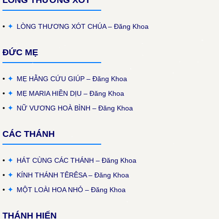
LÒNG THƯƠNG XÓT
✦
LÒNG THƯƠNG XÓT CHÚA – Đăng Khoa
ĐỨC MẸ
✦
MẸ HẰNG CỨU GIÚP – Đăng Khoa
✦
MẸ MARIA HIỀN DỊU – Đăng Khoa
✦
NỮ VƯƠNG HOÀ BÌNH – Đăng Khoa
CÁC THÁNH
✦
HÁT CÙNG CÁC THÁNH – Đăng Khoa
✦
KÍNH THÁNH TÊRÊSA – Đăng Khoa
✦
MỘT LOÀI HOA NHỎ – Đăng Khoa
THÁNH HIẾN