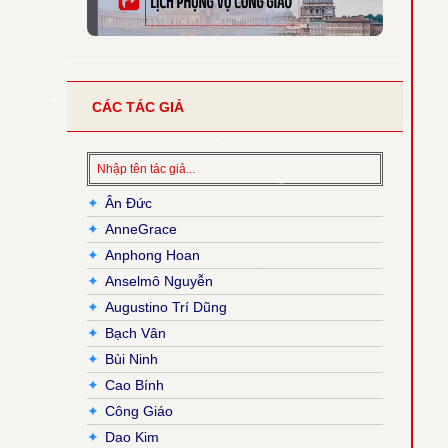
CÁC TÁC GIẢ
✦
Ân Đức
✦
AnneGrace
✦
Anphong Hoan
✦
Anselmô Nguyễn
✦
Augustino Trí Dũng
✦
Bạch Vân
✦
Bùi Ninh
✦
Cao Bính
✦
Công Giáo
✦
Dao Kim