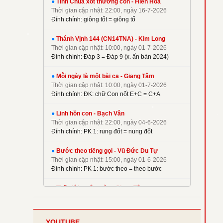
●
Tình Chúa xót thương con - Hiền Hoà
✦
Kim Long
Thời gian cập nhật: 22:00, ngày 16-7-2026
✦
La Thập Tự
Đính chính: giông tốt = giông tố
✦
Linh Nguyên
●
Thánh Vịnh 144 (CN14TNA) - Kim Long
✦
M. Tigon
Thời gian cập nhật: 10:00, ngày 01-7-2026
✦
Mai Nguyên Vũ
Đính chính: Đáp 3 = Đáp 9 (x. ấn bản 2024)
✦
Mai Thiện
●
Mỗi ngày là một bài ca - Giang Tâm
✦
Mi Trầm
Thời gian cập nhật: 10:00, ngày 01-7-2026
Đính chính: ĐK: chữ Con nốt E+C = C+A
✦
Ngọc Cẩn
✦
Ngọc Linh
●
Linh hồn con - Bạch Vân
✦
Nguyên Dũng
Thời gian cập nhật: 22:00, ngày 04-6-2026
Đính chính: PK 1: rung đốt = nung đốt
✦
Nguyên Hữu
✦
Nguyễn Duy
●
Bước theo tiếng gọi - Vũ Đức Du Tự
✦
Nguyễn Hèn Mọn
Thời gian cập nhật: 15:00, ngày 01-6-2026
Đính chính: PK 1: bước theo = theo bước
✦
P. Kim
✦
Phạm Đình Nhu
●
Thế giới muôn màu - Giang Tâm
Thời gian cập nhật: 22:00, ngày 08-5-2026
✦
Phạm Huy Hoàng
Đính chính: Phiên khúc 2
✦
Phạm Liên Hùng
YOUTUBE