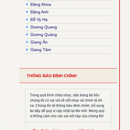
✦
Đăng Khoa
✦
Đặng Anh
✦
Đỗ Vy Hạ
✦
Dương Quang
✦
Dương Quảng
✦
Giang Ân
✦
Giang Tâm
✦
Hải Nguyễn
✦
Hải Triều
✦
Hiền Hoà
THÔNG BÁO ĐÍNH CHÍNH
✦
Hoàng Đan
✦
Hoàng Luật
✦
Hoàng Phương
Trong quá trình chép nhạc, dàn trang tài liệu
chúng tôi có sai sót về nốt nhạc và chính tả lời
✦
Hồng Trần
ca: Chúng tôi sẽ thông báo đính chính, bổ sung
✦
Huy Hoàng
tại đây để quý vị cập nhật lại file mới. Mong quý
vị thông cảm cho các sai sót này của chúng tôi!
✦
Khắc Đỗ
✦
Kim Đường