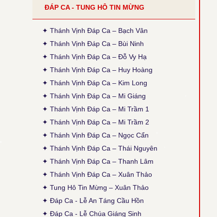
ĐÁP CA - TUNG HÔ TIN MỪNG
●
Tiếng Con Nghẹn Ngào - Kim Long
Thời gian cập nhật: 14:35, ngày 30-03-2026
Đính chính ĐK: Thánh Điện = Thánh Diện
✦ Thánh Vịnh Đáp Ca – Bạch Vân
✦ Thánh Vịnh Đáp Ca – Bùi Ninh
● Thánh Vịnh 120 - Xuân Thảo
✦ Thánh Vịnh Đáp Ca – Đỗ Vy Hạ
Thời gian cập nhật: 14:50, ngày 04-02-2026
Sửa phiên khúc 2, chữ cuối: "sao đành" thành
✦ Thánh Vịnh Đáp Ca – Huy Hoàng
"cho đành", theo bản gốc (x. ấn bản 2020, TCPV
✦ Thánh Vịnh Đáp Ca – Kim Long
Tổng Hợp, Xuân Thảo, p. 496).
✦ Thánh Vịnh Đáp Ca – Mi Giáng
● Thánh Vịnh 88 - Kim Long
✦ Thánh Vịnh Đáp Ca – Mi Trầm 1
Thời gian cập nhật: 15:45, ngày 03-12-2025
Cập nhật thêm Alleluia Lễ Vọng Giáng Sinh theo
✦ Thánh Vịnh Đáp Ca – Mi Trầm 2
ấn bản 2024, Các Lễ: Chúa Nhật 4 Mùa Vọng B,
✦ Thánh Vịnh Đáp Ca – Ngọc Cẩn
Chúa Nhật 12 TNA, Thánh Giuse, cập nhật lại
phiên khúc cuối (tham chiếu: Sách Bài Đọc và
✦ Thánh Vịnh Đáp Ca – Thái Nguyên
Thánh Vịnh Đáp Ca Kim Long 2024)
✦ Thánh Vịnh Đáp Ca – Thanh Lâm
● Thánh Vịnh 103 - Kim Long
✦ Thánh Vịnh Đáp Ca – Xuân Thảo
Thời gian cập nhật: 15:45, ngày 03-12-2025
✦ Tung Hô Tin Mừng – Xuân Thảo
Lễ Chính Ngày: Chúa Thánh Thần Hiện Xuống.
Sửa lại nội dung câu thứ 2 của phiên khúc 1.
✦ Đáp Ca - Lễ An Táng Cầu Hồn
✦ Đáp Ca - Lễ Chúa Giáng Sinh