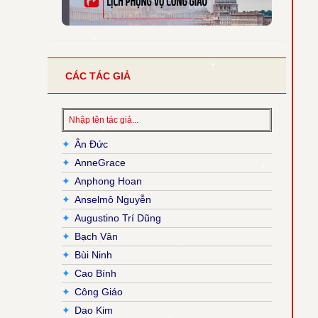
CÁC TÁC GIẢ
✦
Ân Đức
✦
AnneGrace
✦
Anphong Hoan
✦
Anselmô Nguyễn
✦
Augustino Trí Dũng
✦
Bạch Vân
✦
Bùi Ninh
✦
Cao Bính
✦
Công Giáo
✦
Dao Kim