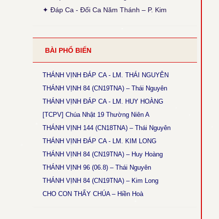
● Thánh Vịnh 103 - Thanh Lâm
✦ Đáp Ca - Đối Ca Năm Thánh – P. Kim
Thời gian cập nhật: 15:45, ngày 03-12-2025
Sửa lại phiên khúc 1 (x. Thánh Vịnh Đáp Ca
Thanh Lâm, 2017, tr. 136)
● Thánh Vịnh 68 - Kim Long
BÀI PHỔ BIẾN
Thời gian cập nhật: 15:45, ngày 03-12-2025
Chúa Nhật 12 Thường Niên A: Câu đáp: bỏ chữ
khẩn, chữ con luyến nốt G+F.
THÁNH VỊNH ĐÁP CA - LM. THÁI NGUYÊN
THÁNH VỊNH 84 (CN19TNA) – Thái Nguyên
● Thánh Vịnh 144 - Kim Long
Thời gian cập nhật: 15:45, ngày 03-12-2025
THÁNH VỊNH ĐÁP CA - LM. HUY HOÀNG
Chúa Nhật 18 TNA và 17TNB: Phiên khúc 3 sửa
[TCPV] Chúa Nhật 19 Thường Niên A
chữ: “rất” thành “thật”
THÁNH VỊNH 144 (CN18TNA) – Thái Nguyên
● Magnificat Lc 1 - Kim Long
THÁNH VỊNH ĐÁP CA - LM. KIM LONG
Thời gian cập nhật: 15:45, ngày 03-12-2025
THÁNH VỊNH 84 (CN19TNA) – Huy Hoàng
Lễ Mân Côi, Chúa Nhật 3 Mùa Vọng B: sửa chữ
cuối cùng phiên khúc cuối: “ngàn sau” thành
THÁNH VỊNH 96 (06.8) – Thái Nguyên
“ngàn thu”.
THÁNH VỊNH 84 (CN19TNA) – Kim Long
● Thánh Vịnh 146 - Kim Long
CHO CON THẤY CHÚA – Hiền Hoà
Thời gian cập nhật: 15:45, ngày 03-12-2025
Chúa Nhật 5 Thường Niên B: Câu đáp: sửa “ca
tụng” thành “tụng ca”.