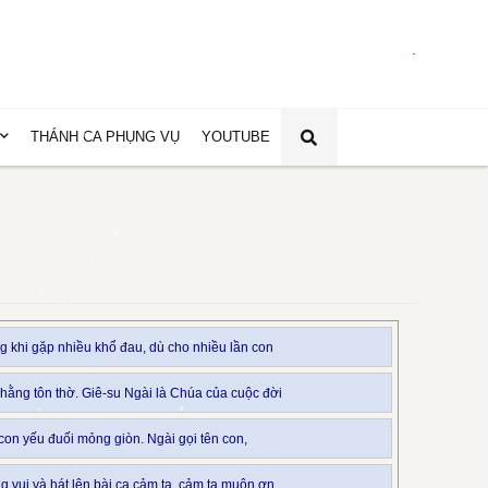
.
THÁNH CA PHỤNG VỤ
YOUTUBE
 khi gặp nhiều khổ đau, dù cho nhiều lần con
hằng tôn thờ. Giê-su Ngài là Chúa của cuộc đời
 con yếu đuối mỏng giòn. Ngài gọi tên con,
vui và hát lên bài ca cảm tạ, cảm tạ muôn ơn