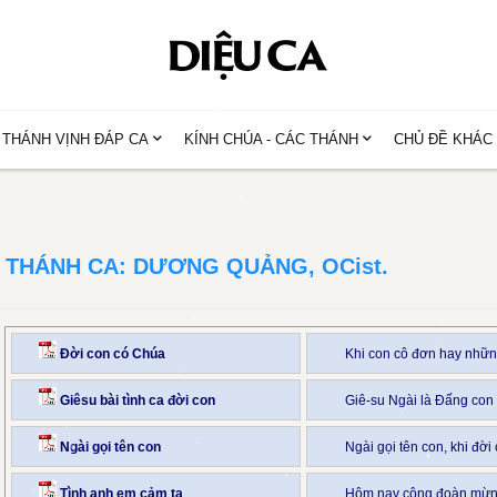
THÁNH VỊNH ĐÁP CA
KÍNH CHÚA - CÁC THÁNH
CHỦ ĐỀ KHÁC
THÁNH CA: DƯƠNG QUẢNG, OCist.
Đời con có Chúa
Khi con cô đơn hay những
Giêsu bài tình ca đời con
Giê-su Ngài là Đấng con 
Ngài gọi tên con
Ngài gọi tên con, khi đời
Tình anh em cảm tạ
Hôm nay cộng đoàn mừng 