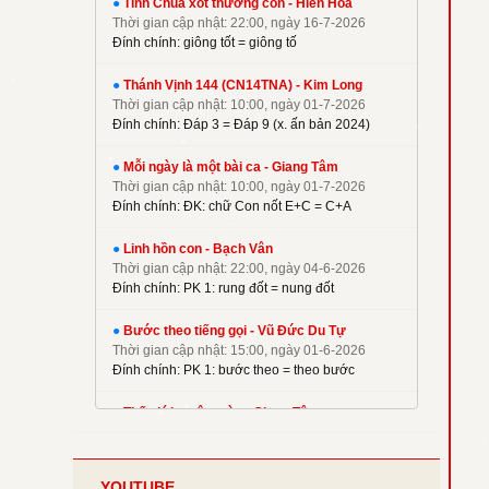
●
Tình Chúa xót thương con - Hiền Hoà
✦
Kim Long
Thời gian cập nhật: 22:00, ngày 16-7-2026
✦
La Thập Tự
Đính chính: giông tốt = giông tố
✦
Linh Nguyên
●
Thánh Vịnh 144 (CN14TNA) - Kim Long
✦
M. Tigon
Thời gian cập nhật: 10:00, ngày 01-7-2026
✦
Mai Nguyên Vũ
Đính chính: Đáp 3 = Đáp 9 (x. ấn bản 2024)
✦
Mai Thiện
●
Mỗi ngày là một bài ca - Giang Tâm
✦
Mi Trầm
Thời gian cập nhật: 10:00, ngày 01-7-2026
Đính chính: ĐK: chữ Con nốt E+C = C+A
✦
Ngọc Cẩn
✦
Ngọc Linh
●
Linh hồn con - Bạch Vân
✦
Nguyên Dũng
Thời gian cập nhật: 22:00, ngày 04-6-2026
Đính chính: PK 1: rung đốt = nung đốt
✦
Nguyên Hữu
✦
Nguyễn Duy
●
Bước theo tiếng gọi - Vũ Đức Du Tự
✦
Nguyễn Hèn Mọn
Thời gian cập nhật: 15:00, ngày 01-6-2026
Đính chính: PK 1: bước theo = theo bước
✦
P. Kim
✦
Phạm Đình Nhu
●
Thế giới muôn màu - Giang Tâm
Thời gian cập nhật: 22:00, ngày 08-5-2026
✦
Phạm Huy Hoàng
Đính chính: Phiên khúc 2
✦
Phạm Liên Hùng
YOUTUBE