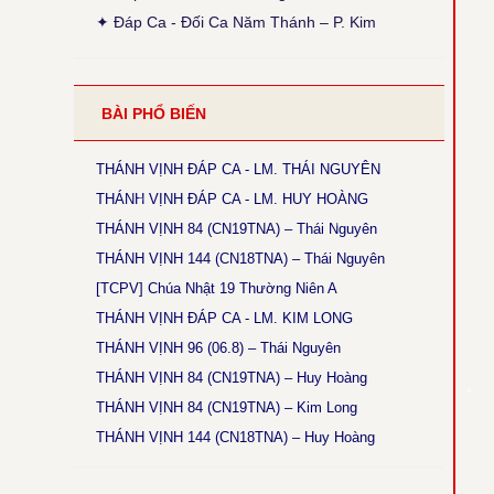
● Thánh Vịnh 103 - Thanh Lâm
✦ Đáp Ca - Đối Ca Năm Thánh – P. Kim
Thời gian cập nhật: 15:45, ngày 03-12-2025
Sửa lại phiên khúc 1 (x. Thánh Vịnh Đáp Ca
Thanh Lâm, 2017, tr. 136)
● Thánh Vịnh 68 - Kim Long
BÀI PHỔ BIẾN
Thời gian cập nhật: 15:45, ngày 03-12-2025
Chúa Nhật 12 Thường Niên A: Câu đáp: bỏ chữ
khẩn, chữ con luyến nốt G+F.
THÁNH VỊNH ĐÁP CA - LM. THÁI NGUYÊN
THÁNH VỊNH ĐÁP CA - LM. HUY HOÀNG
● Thánh Vịnh 144 - Kim Long
Thời gian cập nhật: 15:45, ngày 03-12-2025
THÁNH VỊNH 84 (CN19TNA) – Thái Nguyên
Chúa Nhật 18 TNA và 17TNB: Phiên khúc 3 sửa
THÁNH VỊNH 144 (CN18TNA) – Thái Nguyên
chữ: “rất” thành “thật”
[TCPV] Chúa Nhật 19 Thường Niên A
● Magnificat Lc 1 - Kim Long
THÁNH VỊNH ĐÁP CA - LM. KIM LONG
Thời gian cập nhật: 15:45, ngày 03-12-2025
THÁNH VỊNH 96 (06.8) – Thái Nguyên
Lễ Mân Côi, Chúa Nhật 3 Mùa Vọng B: sửa chữ
cuối cùng phiên khúc cuối: “ngàn sau” thành
THÁNH VỊNH 84 (CN19TNA) – Huy Hoàng
“ngàn thu”.
THÁNH VỊNH 84 (CN19TNA) – Kim Long
● Thánh Vịnh 146 - Kim Long
THÁNH VỊNH 144 (CN18TNA) – Huy Hoàng
Thời gian cập nhật: 15:45, ngày 03-12-2025
Chúa Nhật 5 Thường Niên B: Câu đáp: sửa “ca
tụng” thành “tụng ca”.