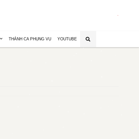
.
THÁNH CA PHỤNG VỤ
YOUTUBE