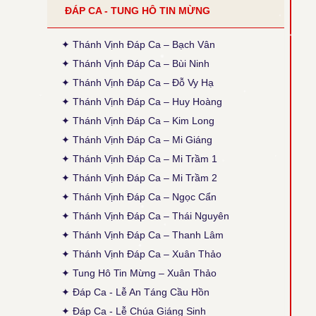
ĐÁP CA - TUNG HÔ TIN MỪNG
●
Tiếng Con Nghẹn Ngào - Kim Long
Thời gian cập nhật: 14:35, ngày 30-03-2026
Đính chính ĐK: Thánh Điện = Thánh Diện
✦ Thánh Vịnh Đáp Ca – Bạch Vân
✦ Thánh Vịnh Đáp Ca – Bùi Ninh
● Thánh Vịnh 120 - Xuân Thảo
✦ Thánh Vịnh Đáp Ca – Đỗ Vy Hạ
Thời gian cập nhật: 14:50, ngày 04-02-2026
Sửa phiên khúc 2, chữ cuối: "sao đành" thành
✦ Thánh Vịnh Đáp Ca – Huy Hoàng
"cho đành", theo bản gốc (x. ấn bản 2020, TCPV
✦ Thánh Vịnh Đáp Ca – Kim Long
Tổng Hợp, Xuân Thảo, p. 496).
✦ Thánh Vịnh Đáp Ca – Mi Giáng
● Thánh Vịnh 88 - Kim Long
✦ Thánh Vịnh Đáp Ca – Mi Trầm 1
Thời gian cập nhật: 15:45, ngày 03-12-2025
Cập nhật thêm Alleluia Lễ Vọng Giáng Sinh theo
✦ Thánh Vịnh Đáp Ca – Mi Trầm 2
ấn bản 2024, Các Lễ: Chúa Nhật 4 Mùa Vọng B,
✦ Thánh Vịnh Đáp Ca – Ngọc Cẩn
Chúa Nhật 12 TNA, Thánh Giuse, cập nhật lại
phiên khúc cuối (tham chiếu: Sách Bài Đọc và
✦ Thánh Vịnh Đáp Ca – Thái Nguyên
Thánh Vịnh Đáp Ca Kim Long 2024)
✦ Thánh Vịnh Đáp Ca – Thanh Lâm
● Thánh Vịnh 103 - Kim Long
✦ Thánh Vịnh Đáp Ca – Xuân Thảo
Thời gian cập nhật: 15:45, ngày 03-12-2025
✦ Tung Hô Tin Mừng – Xuân Thảo
Lễ Chính Ngày: Chúa Thánh Thần Hiện Xuống.
Sửa lại nội dung câu thứ 2 của phiên khúc 1.
✦ Đáp Ca - Lễ An Táng Cầu Hồn
✦ Đáp Ca - Lễ Chúa Giáng Sinh