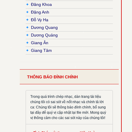
✦
Đăng Khoa
✦
Đặng Anh
✦
Đỗ Vy Hạ
✦
Dương Quang
✦
Dương Quảng
✦
Giang Ân
✦
Giang Tâm
✦
Hải Nguyễn
✦
Hải Triều
✦
Hiền Hoà
THÔNG BÁO ĐÍNH CHÍNH
✦
Hoàng Đan
✦
Hoàng Luật
✦
Hoàng Phương
Trong quá trình chép nhạc, dàn trang tài liệu
chúng tôi có sai sót về nốt nhạc và chính tả lời
✦
Hồng Trần
ca: Chúng tôi sẽ thông báo đính chính, bổ sung
✦
Huy Hoàng
tại đây để quý vị cập nhật lại file mới. Mong quý
vị thông cảm cho các sai sót này của chúng tôi!
✦
Khắc Đỗ
✦
Kim Đường