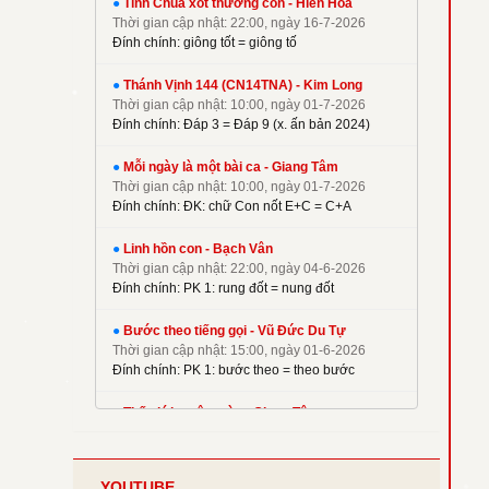
●
Tình Chúa xót thương con - Hiền Hoà
✦
Kim Long
Thời gian cập nhật: 22:00, ngày 16-7-2026
✦
La Thập Tự
Đính chính: giông tốt = giông tố
✦
Linh Nguyên
●
Thánh Vịnh 144 (CN14TNA) - Kim Long
✦
M. Tigon
Thời gian cập nhật: 10:00, ngày 01-7-2026
✦
Mai Nguyên Vũ
Đính chính: Đáp 3 = Đáp 9 (x. ấn bản 2024)
✦
Mai Thiện
●
Mỗi ngày là một bài ca - Giang Tâm
✦
Mi Trầm
Thời gian cập nhật: 10:00, ngày 01-7-2026
Đính chính: ĐK: chữ Con nốt E+C = C+A
✦
Ngọc Cẩn
✦
Ngọc Linh
●
Linh hồn con - Bạch Vân
✦
Nguyên Dũng
Thời gian cập nhật: 22:00, ngày 04-6-2026
Đính chính: PK 1: rung đốt = nung đốt
✦
Nguyên Hữu
✦
Nguyễn Duy
●
Bước theo tiếng gọi - Vũ Đức Du Tự
✦
Nguyễn Hèn Mọn
Thời gian cập nhật: 15:00, ngày 01-6-2026
Đính chính: PK 1: bước theo = theo bước
✦
P. Kim
✦
Phạm Đình Nhu
●
Thế giới muôn màu - Giang Tâm
Thời gian cập nhật: 22:00, ngày 08-5-2026
✦
Phạm Huy Hoàng
Đính chính: Phiên khúc 2
✦
Phạm Liên Hùng
YOUTUBE