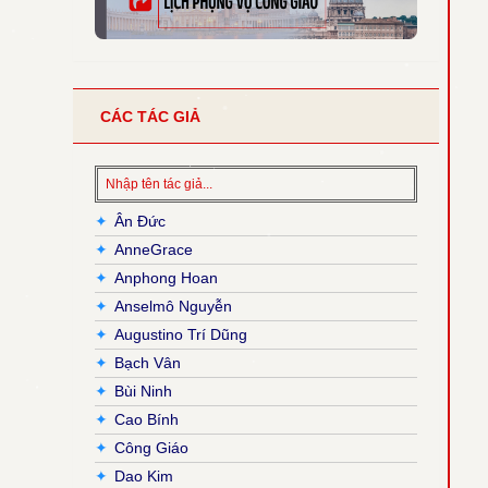
CÁC TÁC GIẢ
✦
Ân Đức
✦
AnneGrace
✦
Anphong Hoan
✦
Anselmô Nguyễn
✦
Augustino Trí Dũng
✦
Bạch Vân
✦
Bùi Ninh
✦
Cao Bính
✦
Công Giáo
✦
Dao Kim