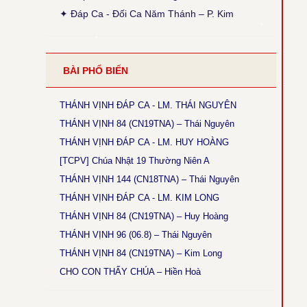
● Thánh Vịnh 103 - Thanh Lâm
✦ Đáp Ca - Đối Ca Năm Thánh – P. Kim
Thời gian cập nhật: 15:45, ngày 03-12-2025
Sửa lại phiên khúc 1 (x. Thánh Vịnh Đáp Ca
Thanh Lâm, 2017, tr. 136)
● Thánh Vịnh 68 - Kim Long
BÀI PHỔ BIẾN
Thời gian cập nhật: 15:45, ngày 03-12-2025
Chúa Nhật 12 Thường Niên A: Câu đáp: bỏ chữ
khẩn, chữ con luyến nốt G+F.
THÁNH VỊNH ĐÁP CA - LM. THÁI NGUYÊN
THÁNH VỊNH 84 (CN19TNA) – Thái Nguyên
● Thánh Vịnh 144 - Kim Long
Thời gian cập nhật: 15:45, ngày 03-12-2025
THÁNH VỊNH ĐÁP CA - LM. HUY HOÀNG
Chúa Nhật 18 TNA và 17TNB: Phiên khúc 3 sửa
[TCPV] Chúa Nhật 19 Thường Niên A
chữ: “rất” thành “thật”
THÁNH VỊNH 144 (CN18TNA) – Thái Nguyên
● Magnificat Lc 1 - Kim Long
THÁNH VỊNH ĐÁP CA - LM. KIM LONG
Thời gian cập nhật: 15:45, ngày 03-12-2025
THÁNH VỊNH 84 (CN19TNA) – Huy Hoàng
Lễ Mân Côi, Chúa Nhật 3 Mùa Vọng B: sửa chữ
cuối cùng phiên khúc cuối: “ngàn sau” thành
THÁNH VỊNH 96 (06.8) – Thái Nguyên
“ngàn thu”.
THÁNH VỊNH 84 (CN19TNA) – Kim Long
● Thánh Vịnh 146 - Kim Long
CHO CON THẤY CHÚA – Hiền Hoà
Thời gian cập nhật: 15:45, ngày 03-12-2025
Chúa Nhật 5 Thường Niên B: Câu đáp: sửa “ca
tụng” thành “tụng ca”.