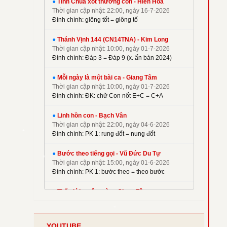
●
Tình Chúa xót thương con - Hiền Hoà
✦
Kim Long
Thời gian cập nhật: 22:00, ngày 16-7-2026
✦
La Thập Tự
Đính chính: giông tốt = giông tố
✦
Linh Nguyên
●
Thánh Vịnh 144 (CN14TNA) - Kim Long
✦
M. Tigon
Thời gian cập nhật: 10:00, ngày 01-7-2026
✦
Mai Nguyên Vũ
Đính chính: Đáp 3 = Đáp 9 (x. ấn bản 2024)
✦
Mai Thiện
●
Mỗi ngày là một bài ca - Giang Tâm
✦
Mi Trầm
Thời gian cập nhật: 10:00, ngày 01-7-2026
Đính chính: ĐK: chữ Con nốt E+C = C+A
✦
Ngọc Cẩn
✦
Ngọc Linh
●
Linh hồn con - Bạch Vân
✦
Nguyên Dũng
Thời gian cập nhật: 22:00, ngày 04-6-2026
Đính chính: PK 1: rung đốt = nung đốt
✦
Nguyên Hữu
✦
Nguyễn Duy
●
Bước theo tiếng gọi - Vũ Đức Du Tự
✦
Nguyễn Hèn Mọn
Thời gian cập nhật: 15:00, ngày 01-6-2026
Đính chính: PK 1: bước theo = theo bước
✦
P. Kim
✦
Phạm Đình Nhu
●
Thế giới muôn màu - Giang Tâm
Thời gian cập nhật: 22:00, ngày 08-5-2026
✦
Phạm Huy Hoàng
Đính chính: Phiên khúc 2
✦
Phạm Liên Hùng
YOUTUBE