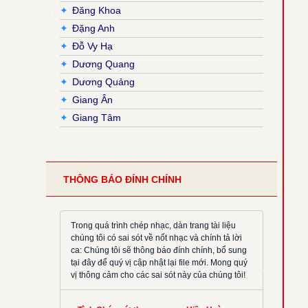
✦
Đăng Khoa
✦
Đặng Anh
✦
Đỗ Vy Hạ
✦
Dương Quang
✦
Dương Quảng
✦
Giang Ân
✦
Giang Tâm
✦
Hải Nguyễn
✦
Hải Triều
✦
Hiền Hoà
THÔNG BÁO ĐÍNH CHÍNH
✦
Hoàng Đan
✦
Hoàng Luật
✦
Hoàng Phương
Trong quá trình chép nhạc, dàn trang tài liệu
chúng tôi có sai sót về nốt nhạc và chính tả lời
✦
Hồng Trần
ca: Chúng tôi sẽ thông báo đính chính, bổ sung
✦
Huy Hoàng
tại đây để quý vị cập nhật lại file mới. Mong quý
vị thông cảm cho các sai sót này của chúng tôi!
✦
Khắc Đỗ
✦
Kim Đường