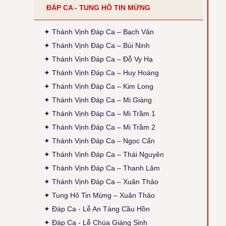
ĐÁP CA - TUNG HÔ TIN MỪNG
●
Tiếng Con Nghẹn Ngào - Kim Long
Thời gian cập nhật: 14:35, ngày 30-03-2026
Đính chính ĐK: Thánh Điện = Thánh Diện
✦ Thánh Vịnh Đáp Ca – Bạch Vân
✦ Thánh Vịnh Đáp Ca – Bùi Ninh
● Thánh Vịnh 120 - Xuân Thảo
✦ Thánh Vịnh Đáp Ca – Đỗ Vy Hạ
Thời gian cập nhật: 14:50, ngày 04-02-2026
Sửa phiên khúc 2, chữ cuối: "sao đành" thành
✦ Thánh Vịnh Đáp Ca – Huy Hoàng
"cho đành", theo bản gốc (x. ấn bản 2020, TCPV
✦ Thánh Vịnh Đáp Ca – Kim Long
Tổng Hợp, Xuân Thảo, p. 496).
✦ Thánh Vịnh Đáp Ca – Mi Giáng
● Thánh Vịnh 88 - Kim Long
✦ Thánh Vịnh Đáp Ca – Mi Trầm 1
Thời gian cập nhật: 15:45, ngày 03-12-2025
Cập nhật thêm Alleluia Lễ Vọng Giáng Sinh theo
✦ Thánh Vịnh Đáp Ca – Mi Trầm 2
ấn bản 2024, Các Lễ: Chúa Nhật 4 Mùa Vọng B,
✦ Thánh Vịnh Đáp Ca – Ngọc Cẩn
Chúa Nhật 12 TNA, Thánh Giuse, cập nhật lại
phiên khúc cuối (tham chiếu: Sách Bài Đọc và
✦ Thánh Vịnh Đáp Ca – Thái Nguyên
Thánh Vịnh Đáp Ca Kim Long 2024)
✦ Thánh Vịnh Đáp Ca – Thanh Lâm
● Thánh Vịnh 103 - Kim Long
✦ Thánh Vịnh Đáp Ca – Xuân Thảo
Thời gian cập nhật: 15:45, ngày 03-12-2025
✦ Tung Hô Tin Mừng – Xuân Thảo
Lễ Chính Ngày: Chúa Thánh Thần Hiện Xuống.
Sửa lại nội dung câu thứ 2 của phiên khúc 1.
✦ Đáp Ca - Lễ An Táng Cầu Hồn
✦ Đáp Ca - Lễ Chúa Giáng Sinh