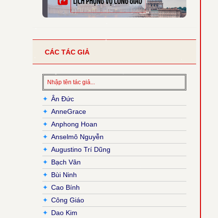
CÁC TÁC GIẢ
✦
Ân Đức
✦
AnneGrace
✦
Anphong Hoan
✦
Anselmô Nguyễn
✦
Augustino Trí Dũng
✦
Bạch Vân
✦
Bùi Ninh
✦
Cao Bính
✦
Công Giáo
✦
Dao Kim