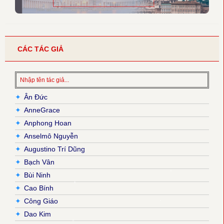
CÁC TÁC GIẢ
✦
Ân Đức
✦
AnneGrace
✦
Anphong Hoan
✦
Anselmô Nguyễn
✦
Augustino Trí Dũng
✦
Bạch Vân
✦
Bùi Ninh
✦
Cao Bính
✦
Công Giáo
✦
Dao Kim