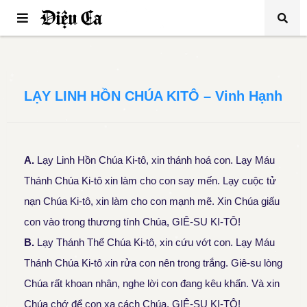
LẠY LINH HỒN CHÚA KITÔ – Vinh Hạnh
A.
Lạy Linh Hồn Chúa Ki-tô, xin thánh hoá con. Lạy Máu
Thánh Chúa Ki-tô xin làm cho con say mến. Lạy cuộc tử
nạn Chúa Ki-tô, xin làm cho con mạnh mẽ. Xin Chúa giấu
con vào trong thương tính Chúa, GIÊ-SU KI-TÔ!
B.
Lạy Thánh Thể Chúa Ki-tô, xin cứu vớt con. Lạy Máu
Thánh Chúa Ki-tô xin rửa con nên trong trắng. Giê-su lòng
Chúa rất khoan nhân, nghe lời con đang kêu khấn. Và xin
Chúa chớ để con xa cách Chúa, GIÊ-SU KI-TÔ!