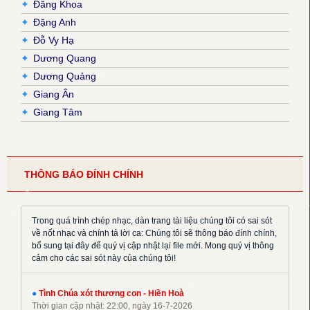
✦
Đăng Khoa
✦
Đặng Anh
✦
Đỗ Vy Hạ
✦
Dương Quang
✦
Dương Quảng
✦
Giang Ân
✦
Giang Tâm
✦
Hải Nguyễn
✦
Hải Triều
✦
Hiền Hoà
THÔNG BÁO ĐÍNH CHÍNH
✦
Hoàng Đan
✦
Hoàng Luật
✦
Hoàng Phương
Trong quá trình chép nhạc, dàn trang tài liệu chúng tôi có sai sót
về nốt nhạc và chính tả lời ca: Chúng tôi sẽ thông báo đính chính,
✦
Hồng Trần
bổ sung tại đây để quý vị cập nhật lại file mới. Mong quý vị thông
✦
Huy Hoàng
cảm cho các sai sót này của chúng tôi!
✦
Khắc Đỗ
✦
Kim Đường
●
Tình Chúa xót thương con - Hiền Hoà
Thời gian cập nhật: 22:00, ngày 16-7-2026
✦
Kim Long