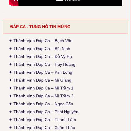
Thời gian cập nhật: 14:35, ngày 30-03-2026
Đính chính ĐK: Thánh Điện = Thánh Diện
● Thánh Vịnh 120 - Xuân Thảo
ĐÁP CA - TUNG HÔ TIN MỪNG
Thời gian cập nhật: 14:50, ngày 04-02-2026
Sửa phiên khúc 2, chữ cuối: "sao đành" thành "cho đành", theo
bản gốc (x. ấn bản 2020, TCPV Tổng Hợp, Xuân Thảo, p. 496).
✦ Thánh Vịnh Đáp Ca – Bạch Vân
✦ Thánh Vịnh Đáp Ca – Bùi Ninh
● Thánh Vịnh 88 - Kim Long
Thời gian cập nhật: 15:45, ngày 03-12-2025
✦ Thánh Vịnh Đáp Ca – Đỗ Vy Hạ
Cập nhật thêm Alleluia Lễ Vọng Giáng Sinh theo ấn bản 2024,
✦ Thánh Vịnh Đáp Ca – Huy Hoàng
Các Lễ: Chúa Nhật 4 Mùa Vọng B, Chúa Nhật 12 TNA, Thánh
Giuse, cập nhật lại phiên khúc cuối (tham chiếu: Sách Bài Đọc và
✦ Thánh Vịnh Đáp Ca – Kim Long
Thánh Vịnh Đáp Ca Kim Long 2024)
✦ Thánh Vịnh Đáp Ca – Mi Giáng
● Thánh Vịnh 103 - Kim Long
✦ Thánh Vịnh Đáp Ca – Mi Trầm 1
Thời gian cập nhật: 15:45, ngày 03-12-2025
✦ Thánh Vịnh Đáp Ca – Mi Trầm 2
Lễ Chính Ngày: Chúa Thánh Thần Hiện Xuống. Sửa lại nội dung
câu thứ 2 của phiên khúc 1.
✦ Thánh Vịnh Đáp Ca – Ngọc Cẩn
✦ Thánh Vịnh Đáp Ca – Thái Nguyên
● Thánh Vịnh 103 - Thanh Lâm
Thời gian cập nhật: 15:45, ngày 03-12-2025
✦ Thánh Vịnh Đáp Ca – Thanh Lâm
Sửa lại phiên khúc 1 (x. Thánh Vịnh Đáp Ca Thanh Lâm, 2017, tr.
✦ Thánh Vịnh Đáp Ca – Xuân Thảo
136)