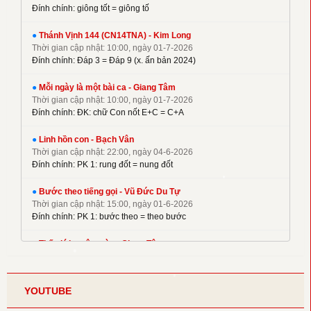
Đính chính: giông tốt = giông tố
✦
La Thập Tự
✦
●
Linh Nguyên
Thánh Vịnh 144 (CN14TNA) - Kim Long
Thời gian cập nhật: 10:00, ngày 01-7-2026
✦
M. Tigon
Đính chính: Đáp 3 = Đáp 9 (x. ấn bản 2024)
✦
Mai Nguyên Vũ
●
Mỗi ngày là một bài ca - Giang Tâm
✦
Mai Thiện
Thời gian cập nhật: 10:00, ngày 01-7-2026
✦
Mi Trầm
Đính chính: ĐK: chữ Con nốt E+C = C+A
✦
Ngọc Cẩn
●
Linh hồn con - Bạch Vân
✦
Ngọc Linh
Thời gian cập nhật: 22:00, ngày 04-6-2026
✦
Nguyên Dũng
Đính chính: PK 1: rung đốt = nung đốt
✦
Nguyên Hữu
●
Bước theo tiếng gọi - Vũ Đức Du Tự
✦
Nguyễn Duy
Thời gian cập nhật: 15:00, ngày 01-6-2026
✦
Nguyễn Hèn Mọn
Đính chính: PK 1: bước theo = theo bước
✦
P. Kim
●
Thế giới muôn màu - Giang Tâm
✦
Phạm Đình Nhu
Thời gian cập nhật: 22:00, ngày 08-5-2026
Đính chính: Phiên khúc 2
✦
Phạm Huy Hoàng
✦
Phạm Liên Hùng
YOUTUBE
●
Điệp khúc yêu thương - Thế Thông
✦
Pham Pham
Thời gian cập nhật: 22:00, ngày 30-4-2026