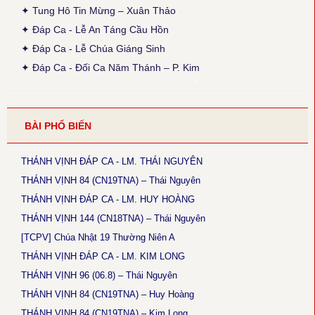
✦ Tung Hô Tin Mừng – Xuân Thảo
● Thánh Vịnh 68 - Kim Long
✦ Đáp Ca - Lễ An Táng Cầu Hồn
Thời gian cập nhật: 15:45, ngày 03-12-2025
✦ Đáp Ca - Lễ Chúa Giáng Sinh
Chúa Nhật 12 Thường Niên A: Câu đáp: bỏ chữ khẩn, chữ con
luyến nốt G+F.
✦ Đáp Ca - Đối Ca Năm Thánh – P. Kim
● Thánh Vịnh 144 - Kim Long
Thời gian cập nhật: 15:45, ngày 03-12-2025
Chúa Nhật 18 TNA và 17TNB: Phiên khúc 3 sửa chữ: “rất” thành
BÀI PHỔ BIẾN
“thật”
● Magnificat Lc 1 - Kim Long
THÁNH VỊNH ĐÁP CA - LM. THÁI NGUYÊN
Thời gian cập nhật: 15:45, ngày 03-12-2025
Lễ Mân Côi, Chúa Nhật 3 Mùa Vọng B: sửa chữ cuối cùng phiên
THÁNH VỊNH 84 (CN19TNA) – Thái Nguyên
khúc cuối: “ngàn sau” thành “ngàn thu”.
THÁNH VỊNH ĐÁP CA - LM. HUY HOÀNG
THÁNH VỊNH 144 (CN18TNA) – Thái Nguyên
● Thánh Vịnh 146 - Kim Long
Thời gian cập nhật: 15:45, ngày 03-12-2025
[TCPV] Chúa Nhật 19 Thường Niên A
Chúa Nhật 5 Thường Niên B: Câu đáp: sửa “ca tụng” thành “tụng
THÁNH VỊNH ĐÁP CA - LM. KIM LONG
ca”.
THÁNH VỊNH 96 (06.8) – Thái Nguyên
● Thánh Vịnh 102 - Kim Long
THÁNH VỊNH 84 (CN19TNA) – Huy Hoàng
Thời gian cập nhật: 15:45, ngày 03-12-2025
Lễ Thánh Tâm Chúa: Phiên khúc 4: Cập nhật lại nội dung nửa
THÁNH VỊNH 84 (CN19TNA) – Kim Long