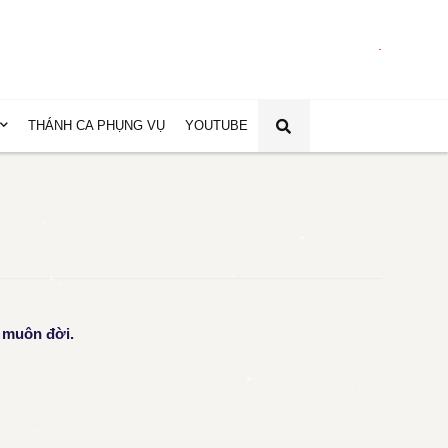
.
THÁNH CA PHỤNG VỤ
YOUTUBE
n muôn đời.