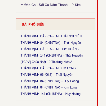
● Thánh Vịnh 103 - Thanh Lâm
✦ Đáp Ca - Đối Ca Năm Thánh – P. Kim
Thời gian cập nhật: 15:45, ngày 03-12-2025
Sửa lại phiên khúc 1 (x. Thánh Vịnh Đáp Ca
Thanh Lâm, 2017, tr. 136)
● Thánh Vịnh 68 - Kim Long
BÀI PHỔ BIẾN
Thời gian cập nhật: 15:45, ngày 03-12-2025
Chúa Nhật 12 Thường Niên A: Câu đáp: bỏ chữ
khẩn, chữ con luyến nốt G+F.
THÁNH VỊNH ĐÁP CA - LM. THÁI NGUYÊN
THÁNH VỊNH 84 (CN19TNA) – Thái Nguyên
● Thánh Vịnh 144 - Kim Long
Thời gian cập nhật: 15:45, ngày 03-12-2025
THÁNH VỊNH ĐÁP CA - LM. HUY HOÀNG
Chúa Nhật 18 TNA và 17TNB: Phiên khúc 3 sửa
THÁNH VỊNH 144 (CN18TNA) – Thái Nguyên
chữ: “rất” thành “thật”
[TCPV] Chúa Nhật 19 Thường Niên A
● Magnificat Lc 1 - Kim Long
THÁNH VỊNH ĐÁP CA - LM. KIM LONG
Thời gian cập nhật: 15:45, ngày 03-12-2025
THÁNH VỊNH 96 (06.8) – Thái Nguyên
Lễ Mân Côi, Chúa Nhật 3 Mùa Vọng B: sửa chữ
cuối cùng phiên khúc cuối: “ngàn sau” thành
THÁNH VỊNH 84 (CN19TNA) – Huy Hoàng
“ngàn thu”.
THÁNH VỊNH 84 (CN19TNA) – Kim Long
● Thánh Vịnh 146 - Kim Long
THÁNH VỊNH 144 (CN18TNA) – Huy Hoàng
Thời gian cập nhật: 15:45, ngày 03-12-2025
Chúa Nhật 5 Thường Niên B: Câu đáp: sửa “ca
tụng” thành “tụng ca”.