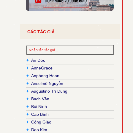
CÁC TÁC GIẢ
✦
Ân Đức
✦
AnneGrace
✦
Anphong Hoan
✦
Anselmô Nguyễn
✦
Augustino Trí Dũng
✦
Bạch Vân
✦
Bùi Ninh
✦
Cao Bính
✦
Công Giáo
✦
Dao Kim