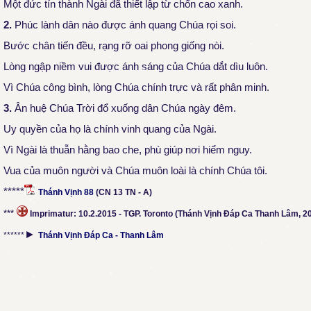
Một đức tín thành Ngài đã thiết lập từ chốn cao xanh.
2.
Phúc lành dân nào được ánh quang Chúa rọi soi.
Bước chân tiến đều, rạng rỡ oai phong giống nòi.
Lòng ngập niềm vui được ánh sáng của Chúa dắt dìu luôn.
Vì Chúa công bình, lòng Chúa chính trực và rất phân minh.
3.
Ân huệ Chúa Trời đổ xuống dân Chúa ngày đêm.
Uy quyền của họ là chính vinh quang của Ngài.
Vì Ngài là thuẫn hằng bao che, phù giúp nơi hiểm nguy.
Vua của muôn người và Chúa muôn loài là chính Chúa tôi
.
*****
Thánh Vịnh 88
(CN 13 TN - A)
***
Imprimatur: 10.2.2015 - TGP. Toronto (Thánh Vịnh Đáp Ca Thanh Lâm, 2
►
******
Thánh Vịnh Đáp Ca - Thanh Lâm