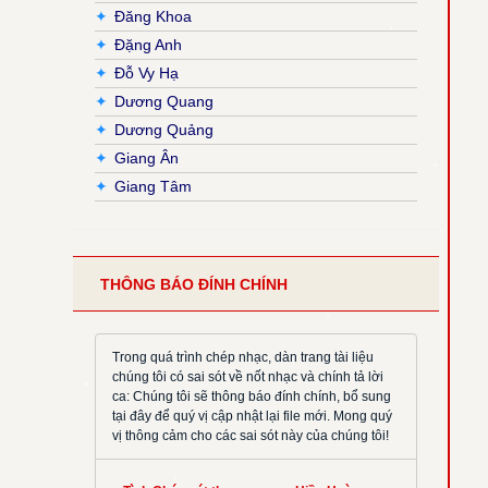
✦
Đăng Khoa
✦
Đặng Anh
✦
Đỗ Vy Hạ
✦
Dương Quang
✦
Dương Quảng
✦
Giang Ân
✦
Giang Tâm
✦
Hải Nguyễn
✦
Hải Triều
✦
Hiền Hoà
THÔNG BÁO ĐÍNH CHÍNH
✦
Hoàng Đan
✦
Hoàng Luật
✦
Hoàng Phương
Trong quá trình chép nhạc, dàn trang tài liệu
chúng tôi có sai sót về nốt nhạc và chính tả lời
✦
Hồng Trần
ca: Chúng tôi sẽ thông báo đính chính, bổ sung
✦
Huy Hoàng
tại đây để quý vị cập nhật lại file mới. Mong quý
vị thông cảm cho các sai sót này của chúng tôi!
✦
Khắc Đỗ
✦
Kim Đường