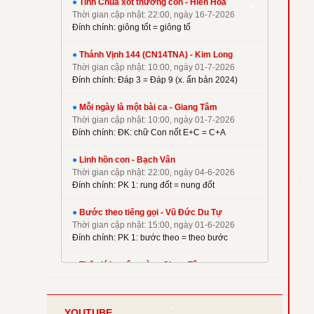
●
Tình Chúa xót thương con - Hiền Hoà
✦
Kim Long
Thời gian cập nhật: 22:00, ngày 16-7-2026
✦
La Thập Tự
Đính chính: giông tốt = giông tố
✦
Linh Nguyên
●
Thánh Vịnh 144 (CN14TNA) - Kim Long
✦
M. Tigon
Thời gian cập nhật: 10:00, ngày 01-7-2026
✦
Mai Nguyên Vũ
Đính chính: Đáp 3 = Đáp 9 (x. ấn bản 2024)
✦
Mai Thiện
●
Mỗi ngày là một bài ca - Giang Tâm
✦
Mi Trầm
Thời gian cập nhật: 10:00, ngày 01-7-2026
Đính chính: ĐK: chữ Con nốt E+C = C+A
✦
Ngọc Cẩn
✦
Ngọc Linh
●
Linh hồn con - Bạch Vân
✦
Nguyên Dũng
Thời gian cập nhật: 22:00, ngày 04-6-2026
Đính chính: PK 1: rung đốt = nung đốt
✦
Nguyên Hữu
✦
Nguyễn Duy
●
Bước theo tiếng gọi - Vũ Đức Du Tự
✦
Nguyễn Hèn Mọn
Thời gian cập nhật: 15:00, ngày 01-6-2026
Đính chính: PK 1: bước theo = theo bước
✦
P. Kim
✦
Phạm Đình Nhu
●
Thế giới muôn màu - Giang Tâm
Thời gian cập nhật: 22:00, ngày 08-5-2026
✦
Phạm Huy Hoàng
Đính chính: Phiên khúc 2
✦
Phạm Liên Hùng
YOUTUBE