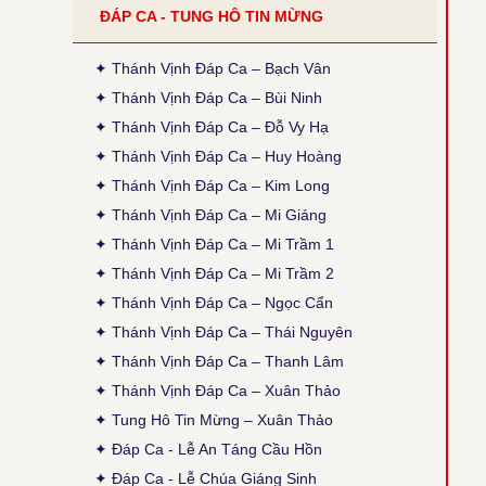
ĐÁP CA - TUNG HÔ TIN MỪNG
●
Tiếng Con Nghẹn Ngào - Kim Long
Thời gian cập nhật: 14:35, ngày 30-03-2026
Đính chính ĐK: Thánh Điện = Thánh Diện
✦ Thánh Vịnh Đáp Ca – Bạch Vân
✦ Thánh Vịnh Đáp Ca – Bùi Ninh
● Thánh Vịnh 120 - Xuân Thảo
✦ Thánh Vịnh Đáp Ca – Đỗ Vy Hạ
Thời gian cập nhật: 14:50, ngày 04-02-2026
Sửa phiên khúc 2, chữ cuối: "sao đành" thành
✦ Thánh Vịnh Đáp Ca – Huy Hoàng
"cho đành", theo bản gốc (x. ấn bản 2020, TCPV
✦ Thánh Vịnh Đáp Ca – Kim Long
Tổng Hợp, Xuân Thảo, p. 496).
✦ Thánh Vịnh Đáp Ca – Mi Giáng
● Thánh Vịnh 88 - Kim Long
✦ Thánh Vịnh Đáp Ca – Mi Trầm 1
Thời gian cập nhật: 15:45, ngày 03-12-2025
Cập nhật thêm Alleluia Lễ Vọng Giáng Sinh theo
✦ Thánh Vịnh Đáp Ca – Mi Trầm 2
ấn bản 2024, Các Lễ: Chúa Nhật 4 Mùa Vọng B,
✦ Thánh Vịnh Đáp Ca – Ngọc Cẩn
Chúa Nhật 12 TNA, Thánh Giuse, cập nhật lại
phiên khúc cuối (tham chiếu: Sách Bài Đọc và
✦ Thánh Vịnh Đáp Ca – Thái Nguyên
Thánh Vịnh Đáp Ca Kim Long 2024)
✦ Thánh Vịnh Đáp Ca – Thanh Lâm
● Thánh Vịnh 103 - Kim Long
✦ Thánh Vịnh Đáp Ca – Xuân Thảo
Thời gian cập nhật: 15:45, ngày 03-12-2025
✦ Tung Hô Tin Mừng – Xuân Thảo
Lễ Chính Ngày: Chúa Thánh Thần Hiện Xuống.
Sửa lại nội dung câu thứ 2 của phiên khúc 1.
✦ Đáp Ca - Lễ An Táng Cầu Hồn
✦ Đáp Ca - Lễ Chúa Giáng Sinh