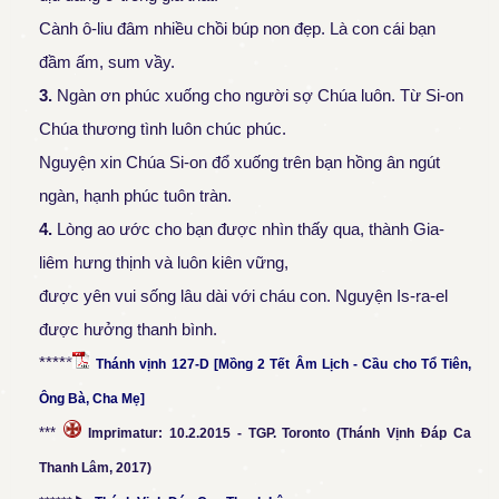
Cành ô-liu đâm nhiều chồi búp non đẹp. Là con cái bạn
đầm ấm, sum vầy.
3.
Ngàn ơn phúc xuống cho người sợ Chúa luôn. Từ Si-on
Chúa thương tình luôn chúc phúc.
Nguyện xin Chúa Si-on đổ xuống trên bạn hồng ân ngút
ngàn, hạnh phúc tuôn tràn.
4.
Lòng ao ước cho bạn được nhìn thấy qua, thành Gia-
liêm hưng thịnh và luôn kiên vững,
được yên vui sống lâu dài với cháu con. Nguyện Is-ra-el
được hưởng thanh bình.
*****
Thánh vịnh 127-D [Mồng 2 Tết Âm Lịch - Cầu cho Tổ Tiên,
Ông Bà, Cha Mẹ]
***
Imprimatur: 10.2.2015 - TGP. Toronto (Thánh Vịnh Đáp Ca
Thanh Lâm, 2017)