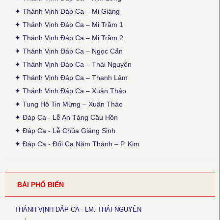
Thánh Vịnh Đáp Ca Kim Long 2024)
✦ Thánh Vịnh Đáp Ca – Mi Giáng
● Thánh Vịnh 103 - Kim Long
✦ Thánh Vịnh Đáp Ca – Mi Trầm 1
Thời gian cập nhật: 15:45, ngày 03-12-2025
✦ Thánh Vịnh Đáp Ca – Mi Trầm 2
Lễ Chính Ngày: Chúa Thánh Thần Hiện Xuống. Sửa lại nội dung
câu thứ 2 của phiên khúc 1.
✦ Thánh Vịnh Đáp Ca – Ngọc Cẩn
✦ Thánh Vịnh Đáp Ca – Thái Nguyên
● Thánh Vịnh 103 - Thanh Lâm
Thời gian cập nhật: 15:45, ngày 03-12-2025
✦ Thánh Vịnh Đáp Ca – Thanh Lâm
Sửa lại phiên khúc 1 (x. Thánh Vịnh Đáp Ca Thanh Lâm, 2017, tr.
✦ Thánh Vịnh Đáp Ca – Xuân Thảo
136)
✦ Tung Hô Tin Mừng – Xuân Thảo
● Thánh Vịnh 68 - Kim Long
✦ Đáp Ca - Lễ An Táng Cầu Hồn
Thời gian cập nhật: 15:45, ngày 03-12-2025
✦ Đáp Ca - Lễ Chúa Giáng Sinh
Chúa Nhật 12 Thường Niên A: Câu đáp: bỏ chữ khẩn, chữ con
luyến nốt G+F.
✦ Đáp Ca - Đối Ca Năm Thánh – P. Kim
● Thánh Vịnh 144 - Kim Long
Thời gian cập nhật: 15:45, ngày 03-12-2025
Chúa Nhật 18 TNA và 17TNB: Phiên khúc 3 sửa chữ: “rất” thành
BÀI PHỔ BIẾN
“thật”
● Magnificat Lc 1 - Kim Long
THÁNH VỊNH ĐÁP CA - LM. THÁI NGUYÊN
Thời gian cập nhật: 15:45, ngày 03-12-2025