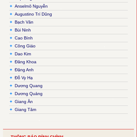
✦
Anselmô Nguyễn
✦
Augustino Trí Dũng
✦
Bạch Vân
✦
Bùi Ninh
✦
Cao Bính
✦
Công Giáo
✦
Dao Kim
✦
Đăng Khoa
✦
Đặng Anh
✦
Đỗ Vy Hạ
✦
Dương Quang
✦
Dương Quảng
✦
Giang Ân
✦
Giang Tâm
✦
Hải Nguyễn
✦
Hải Triều
✦
Hiền Hoà