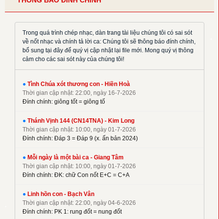
THÔNG BÁO ĐÍNH CHÍNH
✦
Hoàng Đan
✦
Hoàng Luật
✦
Hoàng Phương
Trong quá trình chép nhạc, dàn trang tài liệu chúng tôi có sai sót
về nốt nhạc và chính tả lời ca: Chúng tôi sẽ thông báo đính chính,
✦
Hồng Trần
bổ sung tại đây để quý vị cập nhật lại file mới. Mong quý vị thông
✦
Huy Hoàng
cảm cho các sai sót này của chúng tôi!
✦
Khắc Đỗ
✦
Kim Đường
●
Tình Chúa xót thương con - Hiền Hoà
Thời gian cập nhật: 22:00, ngày 16-7-2026
✦
Kim Long
Đính chính: giông tốt = giông tố
✦
La Thập Tự
✦
●
Linh Nguyên
Thánh Vịnh 144 (CN14TNA) - Kim Long
Thời gian cập nhật: 10:00, ngày 01-7-2026
✦
M. Tigon
Đính chính: Đáp 3 = Đáp 9 (x. ấn bản 2024)
✦
Mai Nguyên Vũ
●
Mỗi ngày là một bài ca - Giang Tâm
✦
Mai Thiện
Thời gian cập nhật: 10:00, ngày 01-7-2026
✦
Mi Trầm
Đính chính: ĐK: chữ Con nốt E+C = C+A
✦
Ngọc Cẩn
●
Linh hồn con - Bạch Vân
✦
Ngọc Linh
Thời gian cập nhật: 22:00, ngày 04-6-2026
✦
Nguyên Dũng
Đính chính: PK 1: rung đốt = nung đốt