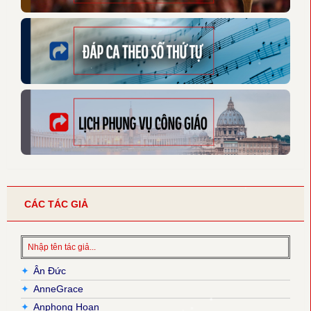
CÁC TÁC GIẢ
✦
Ân Đức
✦
AnneGrace
✦
Anphong Hoan