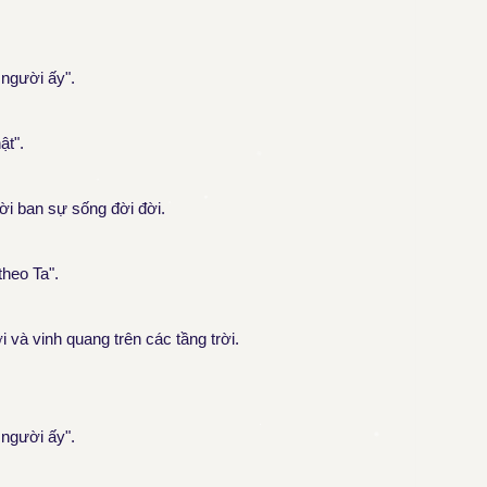
 người ấy".
ật".
lời ban sự sống đời đời.
theo Ta".
và vinh quang trên các tầng trời.
 người ấy".