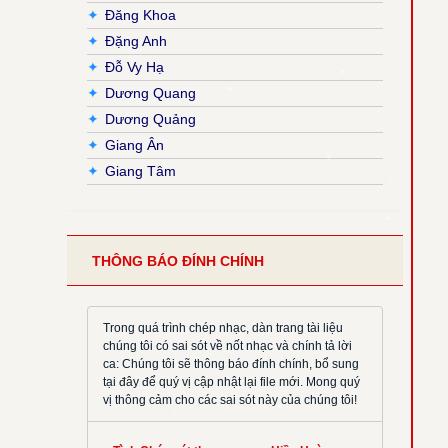
✦
Đăng Khoa
✦
Đặng Anh
✦
Đỗ Vy Hạ
✦
Dương Quang
✦
Dương Quảng
✦
Giang Ân
✦
Giang Tâm
✦
Hải Nguyễn
✦
Hải Triều
✦
Hiền Hoà
THÔNG BÁO ĐÍNH CHÍNH
✦
Hoàng Đan
✦
Hoàng Luật
✦
Hoàng Phương
Trong quá trình chép nhạc, dàn trang tài liệu
chúng tôi có sai sót về nốt nhạc và chính tả lời
✦
Hồng Trần
ca: Chúng tôi sẽ thông báo đính chính, bổ sung
✦
Huy Hoàng
tại đây để quý vị cập nhật lại file mới. Mong quý
vị thông cảm cho các sai sót này của chúng tôi!
✦
Khắc Đỗ
✦
Kim Đường