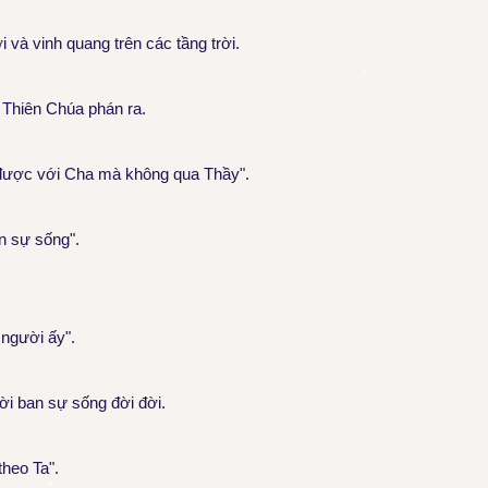
và vinh quang trên các tầng trời.
 Thiên Chúa phán ra.
n được với Cha mà không qua Thầy".
an sự sống".
 người ấy".
lời ban sự sống đời đời.
theo Ta".