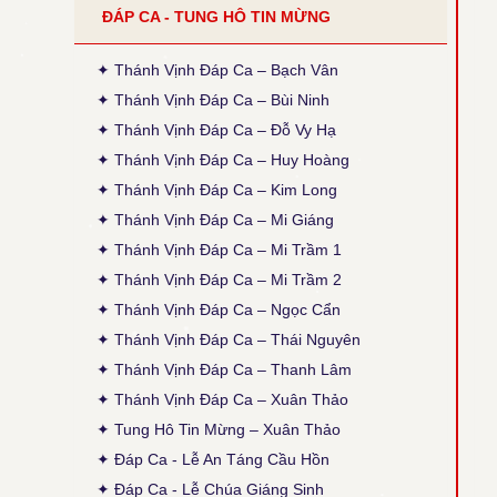
ĐÁP CA - TUNG HÔ TIN MỪNG
●
Tiếng Con Nghẹn Ngào - Kim Long
Thời gian cập nhật: 14:35, ngày 30-03-2026
Đính chính ĐK: Thánh Điện = Thánh Diện
✦ Thánh Vịnh Đáp Ca – Bạch Vân
✦ Thánh Vịnh Đáp Ca – Bùi Ninh
● Thánh Vịnh 120 - Xuân Thảo
✦ Thánh Vịnh Đáp Ca – Đỗ Vy Hạ
Thời gian cập nhật: 14:50, ngày 04-02-2026
Sửa phiên khúc 2, chữ cuối: "sao đành" thành
✦ Thánh Vịnh Đáp Ca – Huy Hoàng
"cho đành", theo bản gốc (x. ấn bản 2020, TCPV
✦ Thánh Vịnh Đáp Ca – Kim Long
Tổng Hợp, Xuân Thảo, p. 496).
✦ Thánh Vịnh Đáp Ca – Mi Giáng
● Thánh Vịnh 88 - Kim Long
✦ Thánh Vịnh Đáp Ca – Mi Trầm 1
Thời gian cập nhật: 15:45, ngày 03-12-2025
Cập nhật thêm Alleluia Lễ Vọng Giáng Sinh theo
✦ Thánh Vịnh Đáp Ca – Mi Trầm 2
ấn bản 2024, Các Lễ: Chúa Nhật 4 Mùa Vọng B,
✦ Thánh Vịnh Đáp Ca – Ngọc Cẩn
Chúa Nhật 12 TNA, Thánh Giuse, cập nhật lại
phiên khúc cuối (tham chiếu: Sách Bài Đọc và
✦ Thánh Vịnh Đáp Ca – Thái Nguyên
Thánh Vịnh Đáp Ca Kim Long 2024)
✦ Thánh Vịnh Đáp Ca – Thanh Lâm
● Thánh Vịnh 103 - Kim Long
✦ Thánh Vịnh Đáp Ca – Xuân Thảo
Thời gian cập nhật: 15:45, ngày 03-12-2025
✦ Tung Hô Tin Mừng – Xuân Thảo
Lễ Chính Ngày: Chúa Thánh Thần Hiện Xuống.
Sửa lại nội dung câu thứ 2 của phiên khúc 1.
✦ Đáp Ca - Lễ An Táng Cầu Hồn
✦ Đáp Ca - Lễ Chúa Giáng Sinh