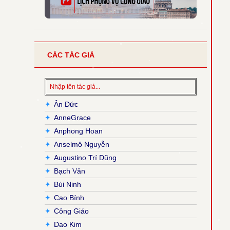
CÁC TÁC GIẢ
✦
Ân Đức
✦
AnneGrace
✦
Anphong Hoan
✦
Anselmô Nguyễn
✦
Augustino Trí Dũng
✦
Bạch Vân
✦
Bùi Ninh
✦
Cao Bính
✦
Công Giáo
✦
Dao Kim