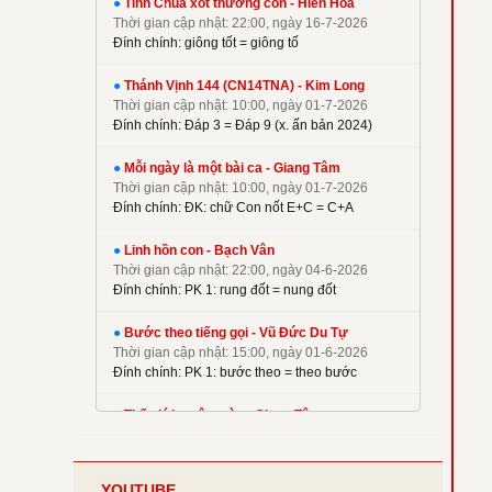
●
Tình Chúa xót thương con - Hiền Hoà
✦
Kim Long
Thời gian cập nhật: 22:00, ngày 16-7-2026
✦
La Thập Tự
Đính chính: giông tốt = giông tố
✦
Linh Nguyên
●
Thánh Vịnh 144 (CN14TNA) - Kim Long
✦
M. Tigon
Thời gian cập nhật: 10:00, ngày 01-7-2026
✦
Mai Nguyên Vũ
Đính chính: Đáp 3 = Đáp 9 (x. ấn bản 2024)
✦
Mai Thiện
●
Mỗi ngày là một bài ca - Giang Tâm
✦
Mi Trầm
Thời gian cập nhật: 10:00, ngày 01-7-2026
Đính chính: ĐK: chữ Con nốt E+C = C+A
✦
Ngọc Cẩn
✦
Ngọc Linh
●
Linh hồn con - Bạch Vân
✦
Nguyên Dũng
Thời gian cập nhật: 22:00, ngày 04-6-2026
Đính chính: PK 1: rung đốt = nung đốt
✦
Nguyên Hữu
✦
Nguyễn Duy
●
Bước theo tiếng gọi - Vũ Đức Du Tự
✦
Nguyễn Hèn Mọn
Thời gian cập nhật: 15:00, ngày 01-6-2026
Đính chính: PK 1: bước theo = theo bước
✦
P. Kim
✦
Phạm Đình Nhu
●
Thế giới muôn màu - Giang Tâm
Thời gian cập nhật: 22:00, ngày 08-5-2026
✦
Phạm Huy Hoàng
Đính chính: Phiên khúc 2
✦
Phạm Liên Hùng
YOUTUBE