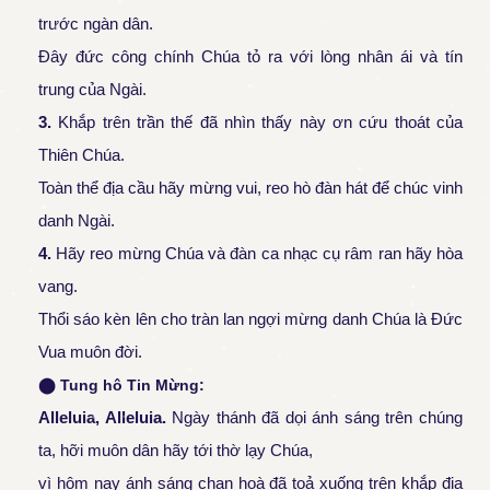
trước ngàn dân.
Đây đức công chính Chúa tỏ ra với lòng nhân ái và tín
trung của Ngài.
3.
Khắp trên trần thế đã nhìn thấy này ơn cứu thoát của
Thiên Chúa.
Toàn thể địa cầu hãy mừng vui, reo hò đàn hát để chúc vinh
danh Ngài.
4.
Hãy reo mừng Chúa và đàn ca nhạc cụ râm ran hãy hòa
vang.
Thổi sáo kèn lên cho tràn lan ngợi mừng danh Chúa là Đức
Vua muôn đời.
⬤
Tung hô Tin Mừng:
Alleluia, Alleluia
.
Ngày thánh đã dọi ánh sáng trên chúng
ta,
hỡi muôn dân hãy tới thờ lạy Chúa,
vì hôm nay ánh sáng chan hoà đã toả xuống trên khắp địa