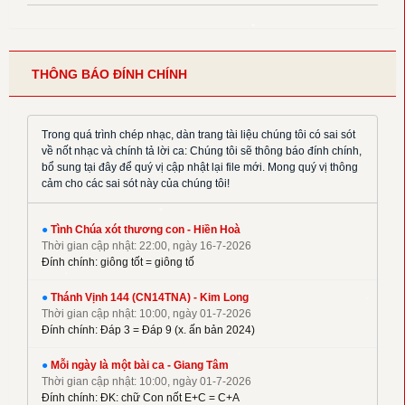
✦
Hải Nguyễn
✦
Hải Triều
✦
Hiền Hoà
THÔNG BÁO ĐÍNH CHÍNH
✦
Hoàng Đan
✦
Hoàng Luật
✦
Hoàng Phương
Trong quá trình chép nhạc, dàn trang tài liệu chúng tôi có sai sót
về nốt nhạc và chính tả lời ca: Chúng tôi sẽ thông báo đính chính,
✦
Hồng Trần
bổ sung tại đây để quý vị cập nhật lại file mới. Mong quý vị thông
✦
Huy Hoàng
cảm cho các sai sót này của chúng tôi!
✦
Khắc Đỗ
✦
Kim Đường
●
Tình Chúa xót thương con - Hiền Hoà
Thời gian cập nhật: 22:00, ngày 16-7-2026
✦
Kim Long
Đính chính: giông tốt = giông tố
✦
La Thập Tự
✦
●
Linh Nguyên
Thánh Vịnh 144 (CN14TNA) - Kim Long
Thời gian cập nhật: 10:00, ngày 01-7-2026
✦
M. Tigon
Đính chính: Đáp 3 = Đáp 9 (x. ấn bản 2024)
✦
Mai Nguyên Vũ
●
Mỗi ngày là một bài ca - Giang Tâm
✦
Mai Thiện
Thời gian cập nhật: 10:00, ngày 01-7-2026
✦
Mi Trầm
Đính chính: ĐK: chữ Con nốt E+C = C+A