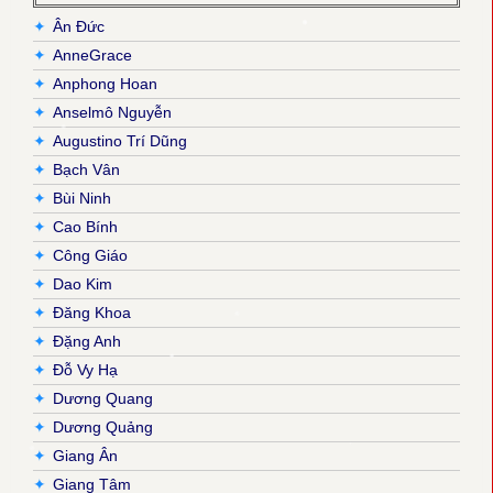
✦
Ân Đức
✦
AnneGrace
✦
Anphong Hoan
✦
Anselmô Nguyễn
✦
Augustino Trí Dũng
✦
Bạch Vân
✦
Bùi Ninh
✦
Cao Bính
✦
Công Giáo
✦
Dao Kim
✦
Đăng Khoa
✦
Đặng Anh
✦
Đỗ Vy Hạ
✦
Dương Quang
✦
Dương Quảng
✦
Giang Ân
✦
Giang Tâm