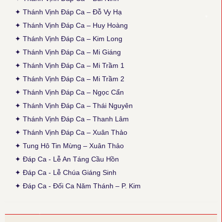
Thời gian cập nhật: 15:45, ngày 03-12-2025
✦ Thánh Vịnh Đáp Ca – Đỗ Vy Hạ
Cập nhật thêm Alleluia Lễ Vọng Giáng Sinh theo ấn bản 2024,
✦ Thánh Vịnh Đáp Ca – Huy Hoàng
Các Lễ: Chúa Nhật 4 Mùa Vọng B, Chúa Nhật 12 TNA, Thánh
Giuse, cập nhật lại phiên khúc cuối (tham chiếu: Sách Bài Đọc và
✦ Thánh Vịnh Đáp Ca – Kim Long
Thánh Vịnh Đáp Ca Kim Long 2024)
✦ Thánh Vịnh Đáp Ca – Mi Giáng
● Thánh Vịnh 103 - Kim Long
✦ Thánh Vịnh Đáp Ca – Mi Trầm 1
Thời gian cập nhật: 15:45, ngày 03-12-2025
✦ Thánh Vịnh Đáp Ca – Mi Trầm 2
Lễ Chính Ngày: Chúa Thánh Thần Hiện Xuống. Sửa lại nội dung
câu thứ 2 của phiên khúc 1.
✦ Thánh Vịnh Đáp Ca – Ngọc Cẩn
✦ Thánh Vịnh Đáp Ca – Thái Nguyên
● Thánh Vịnh 103 - Thanh Lâm
Thời gian cập nhật: 15:45, ngày 03-12-2025
✦ Thánh Vịnh Đáp Ca – Thanh Lâm
Sửa lại phiên khúc 1 (x. Thánh Vịnh Đáp Ca Thanh Lâm, 2017, tr.
✦ Thánh Vịnh Đáp Ca – Xuân Thảo
136)
✦ Tung Hô Tin Mừng – Xuân Thảo
● Thánh Vịnh 68 - Kim Long
✦ Đáp Ca - Lễ An Táng Cầu Hồn
Thời gian cập nhật: 15:45, ngày 03-12-2025
✦ Đáp Ca - Lễ Chúa Giáng Sinh
Chúa Nhật 12 Thường Niên A: Câu đáp: bỏ chữ khẩn, chữ con
luyến nốt G+F.
✦ Đáp Ca - Đối Ca Năm Thánh – P. Kim
● Thánh Vịnh 144 - Kim Long
Thời gian cập nhật: 15:45, ngày 03-12-2025
Chúa Nhật 18 TNA và 17TNB: Phiên khúc 3 sửa chữ: “rất” thành