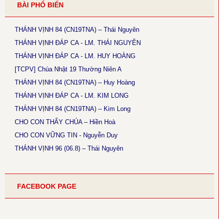
BÀI PHỔ BIẾN
“thật”
● Magnificat Lc 1 - Kim Long
THÁNH VỊNH 84 (CN19TNA) – Thái Nguyên
Thời gian cập nhật: 15:45, ngày 03-12-2025
Lễ Mân Côi, Chúa Nhật 3 Mùa Vọng B: sửa chữ cuối cùng phiên
THÁNH VỊNH ĐÁP CA - LM. THÁI NGUYÊN
khúc cuối: “ngàn sau” thành “ngàn thu”.
THÁNH VỊNH ĐÁP CA - LM. HUY HOÀNG
[TCPV] Chúa Nhật 19 Thường Niên A
● Thánh Vịnh 146 - Kim Long
Thời gian cập nhật: 15:45, ngày 03-12-2025
THÁNH VỊNH 84 (CN19TNA) – Huy Hoàng
Chúa Nhật 5 Thường Niên B: Câu đáp: sửa “ca tụng” thành “tụng
THÁNH VỊNH ĐÁP CA - LM. KIM LONG
ca”.
THÁNH VỊNH 84 (CN19TNA) – Kim Long
● Thánh Vịnh 102 - Kim Long
CHO CON THẤY CHÚA – Hiền Hoà
Thời gian cập nhật: 15:45, ngày 03-12-2025
Lễ Thánh Tâm Chúa: Phiên khúc 4: Cập nhật lại nội dung nửa
CHO CON VỮNG TIN - Nguyễn Duy
câu sau.
THÁNH VỊNH 96 (06.8) – Thái Nguyên
● Thánh Vịnh 121 (CN1MVA) - Huy Hoàng
Thời gian cập nhật: 12:50, ngày 28-11-2025
Tung hô Tin Mừng: Sửa "tình thương" thành "tình yêu" (x. Đáp Ca
FACEBOOK PAGE
Alleluia [2009], tr. 9).
● Thánh Vịnh 26 (CN3TNA) - Kim Long
Thời gian cập nhật: 12:00, ngày 22-11-2025