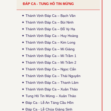
ĐÁP CA - TUNG HÔ TIN MỪNG
●
Tiếng Con Nghẹn Ngào - Kim Long
Thời gian cập nhật: 14:35, ngày 30-03-2026
Đính chính ĐK: Thánh Điện = Thánh Diện
✦ Thánh Vịnh Đáp Ca – Bạch Vân
✦ Thánh Vịnh Đáp Ca – Bùi Ninh
● Thánh Vịnh 120 - Xuân Thảo
✦ Thánh Vịnh Đáp Ca – Đỗ Vy Hạ
Thời gian cập nhật: 14:50, ngày 04-02-2026
Sửa phiên khúc 2, chữ cuối: "sao đành" thành
✦ Thánh Vịnh Đáp Ca – Huy Hoàng
"cho đành", theo bản gốc (x. ấn bản 2020, TCPV
✦ Thánh Vịnh Đáp Ca – Kim Long
Tổng Hợp, Xuân Thảo, p. 496).
✦ Thánh Vịnh Đáp Ca – Mi Giáng
● Thánh Vịnh 88 - Kim Long
✦ Thánh Vịnh Đáp Ca – Mi Trầm 1
Thời gian cập nhật: 15:45, ngày 03-12-2025
Cập nhật thêm Alleluia Lễ Vọng Giáng Sinh theo
✦ Thánh Vịnh Đáp Ca – Mi Trầm 2
ấn bản 2024, Các Lễ: Chúa Nhật 4 Mùa Vọng B,
✦ Thánh Vịnh Đáp Ca – Ngọc Cẩn
Chúa Nhật 12 TNA, Thánh Giuse, cập nhật lại
phiên khúc cuối (tham chiếu: Sách Bài Đọc và
✦ Thánh Vịnh Đáp Ca – Thái Nguyên
Thánh Vịnh Đáp Ca Kim Long 2024)
✦ Thánh Vịnh Đáp Ca – Thanh Lâm
● Thánh Vịnh 103 - Kim Long
✦ Thánh Vịnh Đáp Ca – Xuân Thảo
Thời gian cập nhật: 15:45, ngày 03-12-2025
✦ Tung Hô Tin Mừng – Xuân Thảo
Lễ Chính Ngày: Chúa Thánh Thần Hiện Xuống.
Sửa lại nội dung câu thứ 2 của phiên khúc 1.
✦ Đáp Ca - Lễ An Táng Cầu Hồn
✦ Đáp Ca - Lễ Chúa Giáng Sinh