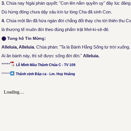
3.
Chúa nay Ngài phán quyết: "Con lên nắm quyền uy" đây lúc đăng 
Dù hừng đông chưa dậy sâu kín tự lòng Cha đã sinh Con.
4.
Chúa một lần đã hứa ngàn đời chẳng đổi thay cho tới thiên thu Co
là thượng tế muôn đời theo đúng phẩm trật Mel-ki-sê-đê.
⬤
Tung hô Tin Mừng:
Alleluia, Alleluia.
Chúa phán: "Ta là Bánh Hằng Sống từ trời xuống
Ai ăn bánh này, thì sẽ được sống đời đời."
Alleluia.
*****
Lễ Mình Máu Thánh Chúa C - TV 109
******
Thánh vịnh Đáp ca - Lm. Huy Hoàng