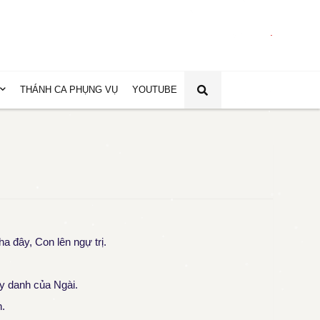
.
THÁNH CA PHỤNG VỤ
YOUTUBE
 đây, Con lên ngự trị.
uy danh của Ngài.
.