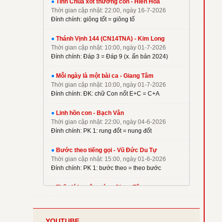
●
Tình Chúa xót thương con - Hiền Hoà
✦
Kim Long
Thời gian cập nhật: 22:00, ngày 16-7-2026
✦
La Thập Tự
Đính chính: giông tốt = giông tố
✦
Linh Nguyên
●
Thánh Vịnh 144 (CN14TNA) - Kim Long
✦
M. Tigon
Thời gian cập nhật: 10:00, ngày 01-7-2026
✦
Mai Nguyên Vũ
Đính chính: Đáp 3 = Đáp 9 (x. ấn bản 2024)
✦
Mai Thiện
●
Mỗi ngày là một bài ca - Giang Tâm
✦
Mi Trầm
Thời gian cập nhật: 10:00, ngày 01-7-2026
Đính chính: ĐK: chữ Con nốt E+C = C+A
✦
Ngọc Cẩn
✦
Ngọc Linh
●
Linh hồn con - Bạch Vân
✦
Nguyên Dũng
Thời gian cập nhật: 22:00, ngày 04-6-2026
Đính chính: PK 1: rung đốt = nung đốt
✦
Nguyên Hữu
✦
Nguyễn Duy
●
Bước theo tiếng gọi - Vũ Đức Du Tự
✦
Nguyễn Hèn Mọn
Thời gian cập nhật: 15:00, ngày 01-6-2026
Đính chính: PK 1: bước theo = theo bước
✦
P. Kim
✦
Phạm Đình Nhu
●
Thế giới muôn màu - Giang Tâm
Thời gian cập nhật: 22:00, ngày 08-5-2026
✦
Phạm Huy Hoàng
Đính chính: Phiên khúc 2
✦
Phạm Liên Hùng
YOUTUBE