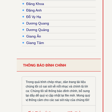
✦
Đăng Khoa
✦
Đặng Anh
✦
Đỗ Vy Hạ
✦
Dương Quang
✦
Dương Quảng
✦
Giang Ân
✦
Giang Tâm
✦
Hải Nguyễn
✦
Hải Triều
✦
Hiền Hoà
THÔNG BÁO ĐÍNH CHÍNH
✦
Hoàng Đan
✦
Hoàng Luật
✦
Hoàng Phương
Trong quá trình chép nhạc, dàn trang tài liệu
chúng tôi có sai sót về nốt nhạc và chính tả lời
✦
Hồng Trần
ca: Chúng tôi sẽ thông báo đính chính, bổ sung
✦
Huy Hoàng
tại đây để quý vị cập nhật lại file mới. Mong quý
vị thông cảm cho các sai sót này của chúng tôi!
✦
Khắc Đỗ
✦
Kim Đường