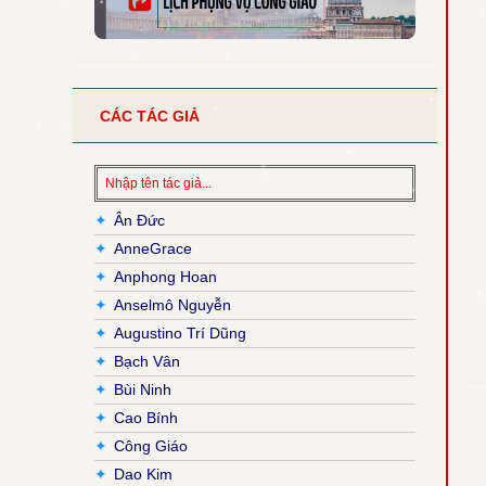
CÁC TÁC GIẢ
✦
Ân Đức
✦
AnneGrace
✦
Anphong Hoan
✦
Anselmô Nguyễn
✦
Augustino Trí Dũng
✦
Bạch Vân
✦
Bùi Ninh
✦
Cao Bính
✦
Công Giáo
✦
Dao Kim