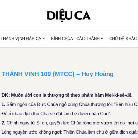
THÁNH VỊNH ĐÁP CA
KÍNH CHÚA - CÁC THÁNH
CHỦ ĐỀ KHÁC
THÁNH VỊNH 109 (MTCC) – Huy Hoàng
ĐK: Muôn đời con là thượng tế theo phẩm hàm Mel-ki-sê-đê.
1.
Sấm ngôn của Đức Chúa ngỏ cùng Chúa thượng tôi: "Bên hữu Cha
Để rồi bao địch thù Cha sẽ đặt làm bệ dưới chân Con".
2.
Chính ngay từ Si-on, quyền lực Chúa rộng mở vươn tới nơi nơi 
Lòng nguyện ước không ngơi: Thiên Chúa làm chủ ở giữa địch quân