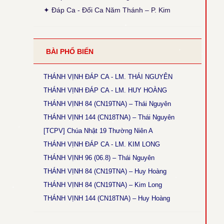
● Thánh Vịnh 103 - Thanh Lâm
✦ Đáp Ca - Đối Ca Năm Thánh – P. Kim
Thời gian cập nhật: 15:45, ngày 03-12-2025
Sửa lại phiên khúc 1 (x. Thánh Vịnh Đáp Ca
Thanh Lâm, 2017, tr. 136)
● Thánh Vịnh 68 - Kim Long
BÀI PHỔ BIẾN
Thời gian cập nhật: 15:45, ngày 03-12-2025
Chúa Nhật 12 Thường Niên A: Câu đáp: bỏ chữ
khẩn, chữ con luyến nốt G+F.
THÁNH VỊNH ĐÁP CA - LM. THÁI NGUYÊN
THÁNH VỊNH ĐÁP CA - LM. HUY HOÀNG
● Thánh Vịnh 144 - Kim Long
Thời gian cập nhật: 15:45, ngày 03-12-2025
THÁNH VỊNH 84 (CN19TNA) – Thái Nguyên
Chúa Nhật 18 TNA và 17TNB: Phiên khúc 3 sửa
THÁNH VỊNH 144 (CN18TNA) – Thái Nguyên
chữ: “rất” thành “thật”
[TCPV] Chúa Nhật 19 Thường Niên A
● Magnificat Lc 1 - Kim Long
THÁNH VỊNH ĐÁP CA - LM. KIM LONG
Thời gian cập nhật: 15:45, ngày 03-12-2025
THÁNH VỊNH 96 (06.8) – Thái Nguyên
Lễ Mân Côi, Chúa Nhật 3 Mùa Vọng B: sửa chữ
cuối cùng phiên khúc cuối: “ngàn sau” thành
THÁNH VỊNH 84 (CN19TNA) – Huy Hoàng
“ngàn thu”.
THÁNH VỊNH 84 (CN19TNA) – Kim Long
● Thánh Vịnh 146 - Kim Long
THÁNH VỊNH 144 (CN18TNA) – Huy Hoàng
Thời gian cập nhật: 15:45, ngày 03-12-2025
Chúa Nhật 5 Thường Niên B: Câu đáp: sửa “ca
tụng” thành “tụng ca”.