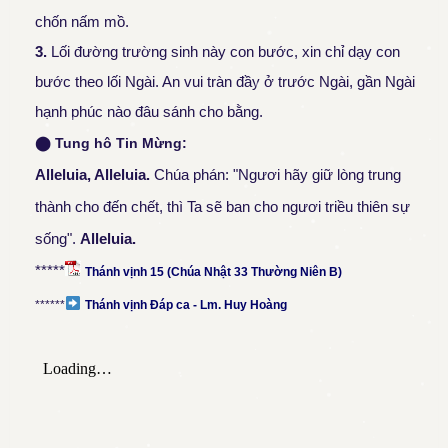
chốn nấm mồ.
3.
Lối đường trường sinh này con bước, xin chỉ dạy con
bước theo lối Ngài. An vui tràn đầy ở trước Ngài, gần Ngài
hạnh phúc nào đâu sánh cho bằng.
⬤
Tung hô Tin Mừng:
Alleluia, Alleluia
.
Chúa phán: "Ngươi hãy giữ lòng trung
thành cho đến chết, thì Ta sẽ ban cho ngươi triều thiên sự
sống".
All
eluia.
*****
Thánh vịnh 15 (Chúa Nhật 33 Thường Niên B)
******
Thánh vịnh Đáp ca - Lm. Huy Hoàng