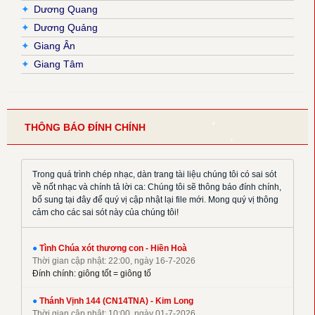
✦
Dương Quang
✦
Dương Quảng
✦
Giang Ân
✦
Giang Tâm
✦
Hải Nguyễn
✦
Hải Triều
✦
Hiền Hoà
THÔNG BÁO ĐÍNH CHÍNH
✦
Hoàng Đan
✦
Hoàng Luật
✦
Hoàng Phương
Trong quá trình chép nhạc, dàn trang tài liệu chúng tôi có sai sót
về nốt nhạc và chính tả lời ca: Chúng tôi sẽ thông báo đính chính,
✦
Hồng Trần
bổ sung tại đây để quý vị cập nhật lại file mới. Mong quý vị thông
✦
Huy Hoàng
cảm cho các sai sót này của chúng tôi!
✦
Khắc Đỗ
✦
Kim Đường
●
Tình Chúa xót thương con - Hiền Hoà
Thời gian cập nhật: 22:00, ngày 16-7-2026
✦
Kim Long
Đính chính: giông tốt = giông tố
✦
La Thập Tự
✦
●
Linh Nguyên
Thánh Vịnh 144 (CN14TNA) - Kim Long
Thời gian cập nhật: 10:00, ngày 01-7-2026