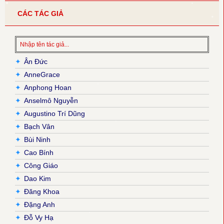
CÁC TÁC GIẢ
✦
Ân Đức
✦
AnneGrace
✦
Anphong Hoan
✦
Anselmô Nguyễn
✦
Augustino Trí Dũng
✦
Bạch Vân
✦
Bùi Ninh
✦
Cao Bính
✦
Công Giáo
✦
Dao Kim
✦
Đăng Khoa
✦
Đặng Anh
✦
Đỗ Vy Hạ