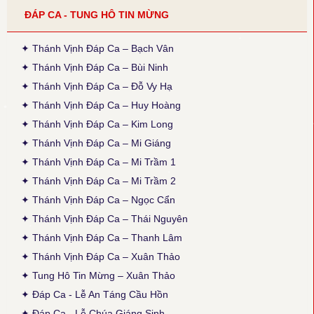
● Thánh Vịnh 120 - Xuân Thảo
ĐÁP CA - TUNG HÔ TIN MỪNG
Thời gian cập nhật: 14:50, ngày 04-02-2026
Sửa phiên khúc 2, chữ cuối: "sao đành" thành "cho đành", theo
bản gốc (x. ấn bản 2020, TCPV Tổng Hợp, Xuân Thảo, p. 496).
✦ Thánh Vịnh Đáp Ca – Bạch Vân
✦ Thánh Vịnh Đáp Ca – Bùi Ninh
● Thánh Vịnh 88 - Kim Long
Thời gian cập nhật: 15:45, ngày 03-12-2025
✦ Thánh Vịnh Đáp Ca – Đỗ Vy Hạ
Cập nhật thêm Alleluia Lễ Vọng Giáng Sinh theo ấn bản 2024,
✦ Thánh Vịnh Đáp Ca – Huy Hoàng
Các Lễ: Chúa Nhật 4 Mùa Vọng B, Chúa Nhật 12 TNA, Thánh
Giuse, cập nhật lại phiên khúc cuối (tham chiếu: Sách Bài Đọc và
✦ Thánh Vịnh Đáp Ca – Kim Long
Thánh Vịnh Đáp Ca Kim Long 2024)
✦ Thánh Vịnh Đáp Ca – Mi Giáng
● Thánh Vịnh 103 - Kim Long
✦ Thánh Vịnh Đáp Ca – Mi Trầm 1
Thời gian cập nhật: 15:45, ngày 03-12-2025
✦ Thánh Vịnh Đáp Ca – Mi Trầm 2
Lễ Chính Ngày: Chúa Thánh Thần Hiện Xuống. Sửa lại nội dung
câu thứ 2 của phiên khúc 1.
✦ Thánh Vịnh Đáp Ca – Ngọc Cẩn
✦ Thánh Vịnh Đáp Ca – Thái Nguyên
● Thánh Vịnh 103 - Thanh Lâm
Thời gian cập nhật: 15:45, ngày 03-12-2025
✦ Thánh Vịnh Đáp Ca – Thanh Lâm
Sửa lại phiên khúc 1 (x. Thánh Vịnh Đáp Ca Thanh Lâm, 2017, tr.
✦ Thánh Vịnh Đáp Ca – Xuân Thảo
136)
✦ Tung Hô Tin Mừng – Xuân Thảo
● Thánh Vịnh 68 - Kim Long
✦ Đáp Ca - Lễ An Táng Cầu Hồn
Thời gian cập nhật: 15:45, ngày 03-12-2025
✦ Đáp Ca - Lễ Chúa Giáng Sinh
Chúa Nhật 12 Thường Niên A: Câu đáp: bỏ chữ khẩn, chữ con