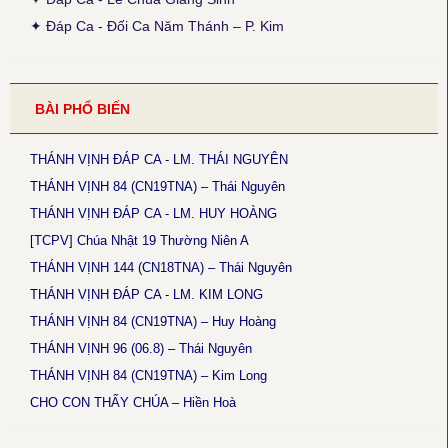
luyến nốt G+F.
✦ Đáp Ca - Đối Ca Năm Thánh – P. Kim
● Thánh Vịnh 144 - Kim Long
Thời gian cập nhật: 15:45, ngày 03-12-2025
Chúa Nhật 18 TNA và 17TNB: Phiên khúc 3 sửa chữ: “rất” thành
BÀI PHỔ BIẾN
“thật”
● Magnificat Lc 1 - Kim Long
THÁNH VỊNH ĐÁP CA - LM. THÁI NGUYÊN
Thời gian cập nhật: 15:45, ngày 03-12-2025
Lễ Mân Côi, Chúa Nhật 3 Mùa Vọng B: sửa chữ cuối cùng phiên
THÁNH VỊNH 84 (CN19TNA) – Thái Nguyên
khúc cuối: “ngàn sau” thành “ngàn thu”.
THÁNH VỊNH ĐÁP CA - LM. HUY HOÀNG
[TCPV] Chúa Nhật 19 Thường Niên A
● Thánh Vịnh 146 - Kim Long
Thời gian cập nhật: 15:45, ngày 03-12-2025
THÁNH VỊNH 144 (CN18TNA) – Thái Nguyên
Chúa Nhật 5 Thường Niên B: Câu đáp: sửa “ca tụng” thành “tụng
THÁNH VỊNH ĐÁP CA - LM. KIM LONG
ca”.
THÁNH VỊNH 84 (CN19TNA) – Huy Hoàng
● Thánh Vịnh 102 - Kim Long
THÁNH VỊNH 96 (06.8) – Thái Nguyên
Thời gian cập nhật: 15:45, ngày 03-12-2025
Lễ Thánh Tâm Chúa: Phiên khúc 4: Cập nhật lại nội dung nửa
THÁNH VỊNH 84 (CN19TNA) – Kim Long
câu sau.
CHO CON THẤY CHÚA – Hiền Hoà
● Thánh Vịnh 121 (CN1MVA) - Huy Hoàng
Thời gian cập nhật: 12:50, ngày 28-11-2025