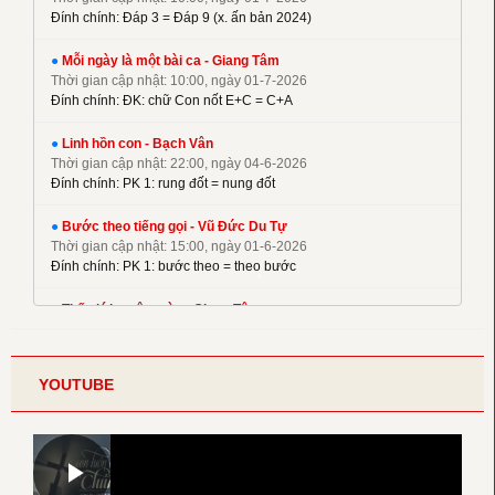
✦
M. Tigon
Đính chính: Đáp 3 = Đáp 9 (x. ấn bản 2024)
✦
Mai Nguyên Vũ
●
Mỗi ngày là một bài ca - Giang Tâm
✦
Mai Thiện
Thời gian cập nhật: 10:00, ngày 01-7-2026
✦
Mi Trầm
Đính chính: ĐK: chữ Con nốt E+C = C+A
✦
Ngọc Cẩn
●
Linh hồn con - Bạch Vân
✦
Ngọc Linh
Thời gian cập nhật: 22:00, ngày 04-6-2026
✦
Nguyên Dũng
Đính chính: PK 1: rung đốt = nung đốt
✦
Nguyên Hữu
●
Bước theo tiếng gọi - Vũ Đức Du Tự
✦
Nguyễn Duy
Thời gian cập nhật: 15:00, ngày 01-6-2026
✦
Nguyễn Hèn Mọn
Đính chính: PK 1: bước theo = theo bước
✦
P. Kim
●
Thế giới muôn màu - Giang Tâm
✦
Phạm Đình Nhu
Thời gian cập nhật: 22:00, ngày 08-5-2026
Đính chính: Phiên khúc 2
✦
Phạm Huy Hoàng
✦
Phạm Liên Hùng
YOUTUBE
●
Điệp khúc yêu thương - Thế Thông
✦
Pham Pham
Thời gian cập nhật: 22:00, ngày 30-4-2026
Bổ sung Kí hiệu lặp lại đoạn của điệp khúc
✦
Phương Tuệ Mẫn
✦
Thái Nguyên
●
Lời nguyện cầu - Thế Thông