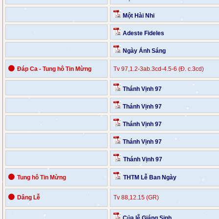
Một Hài Nhi
Adeste Fideles
Ngày Ánh Sáng
⚫
Đáp Ca - Tung hô Tin Mừng
Tv 97,1.2-3ab.3cd-4.5-6 (Đ. c.3cd)
Thánh Vịnh 97
Thánh Vịnh 97
Thánh Vịnh 97
Thánh Vịnh 97
Thánh Vịnh 97
⚫
Tung hô Tin Mừng
THTM Lễ Ban Ngày
⚫
Dâng Lễ
Tv 88,12.15 (GR)
Của lễ Giáng Sinh