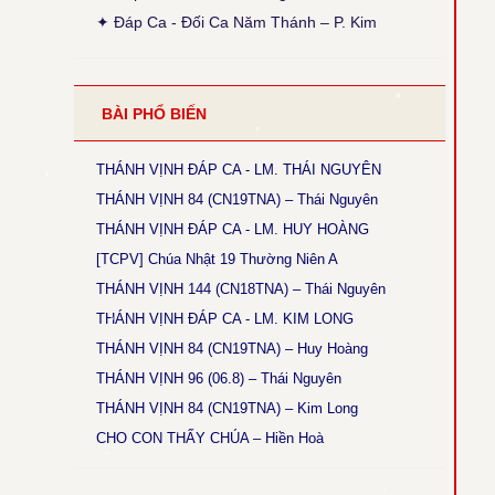
● Thánh Vịnh 103 - Thanh Lâm
✦ Đáp Ca - Đối Ca Năm Thánh – P. Kim
Thời gian cập nhật: 15:45, ngày 03-12-2025
Sửa lại phiên khúc 1 (x. Thánh Vịnh Đáp Ca
Thanh Lâm, 2017, tr. 136)
● Thánh Vịnh 68 - Kim Long
BÀI PHỔ BIẾN
Thời gian cập nhật: 15:45, ngày 03-12-2025
Chúa Nhật 12 Thường Niên A: Câu đáp: bỏ chữ
khẩn, chữ con luyến nốt G+F.
THÁNH VỊNH ĐÁP CA - LM. THÁI NGUYÊN
THÁNH VỊNH 84 (CN19TNA) – Thái Nguyên
● Thánh Vịnh 144 - Kim Long
Thời gian cập nhật: 15:45, ngày 03-12-2025
THÁNH VỊNH ĐÁP CA - LM. HUY HOÀNG
Chúa Nhật 18 TNA và 17TNB: Phiên khúc 3 sửa
[TCPV] Chúa Nhật 19 Thường Niên A
chữ: “rất” thành “thật”
THÁNH VỊNH 144 (CN18TNA) – Thái Nguyên
● Magnificat Lc 1 - Kim Long
THÁNH VỊNH ĐÁP CA - LM. KIM LONG
Thời gian cập nhật: 15:45, ngày 03-12-2025
THÁNH VỊNH 84 (CN19TNA) – Huy Hoàng
Lễ Mân Côi, Chúa Nhật 3 Mùa Vọng B: sửa chữ
cuối cùng phiên khúc cuối: “ngàn sau” thành
THÁNH VỊNH 96 (06.8) – Thái Nguyên
“ngàn thu”.
THÁNH VỊNH 84 (CN19TNA) – Kim Long
● Thánh Vịnh 146 - Kim Long
CHO CON THẤY CHÚA – Hiền Hoà
Thời gian cập nhật: 15:45, ngày 03-12-2025
Chúa Nhật 5 Thường Niên B: Câu đáp: sửa “ca
tụng” thành “tụng ca”.