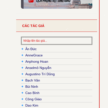
CÁC TÁC GIẢ
✦
Ân Đức
✦
AnneGrace
✦
Anphong Hoan
✦
Anselmô Nguyễn
✦
Augustino Trí Dũng
✦
Bạch Vân
✦
Bùi Ninh
✦
Cao Bính
✦
Công Giáo
✦
Dao Kim