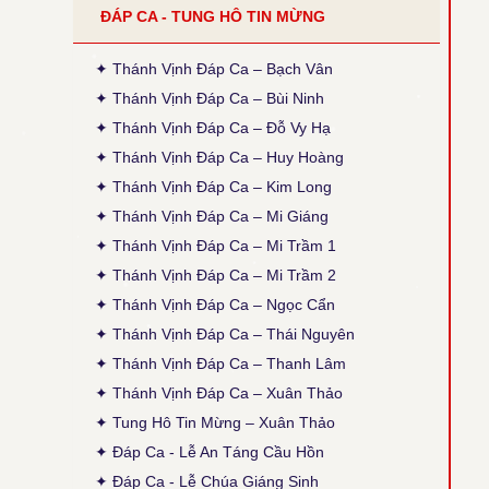
ĐÁP CA - TUNG HÔ TIN MỪNG
●
Tiếng Con Nghẹn Ngào - Kim Long
Thời gian cập nhật: 14:35, ngày 30-03-2026
Đính chính ĐK: Thánh Điện = Thánh Diện
✦ Thánh Vịnh Đáp Ca – Bạch Vân
✦ Thánh Vịnh Đáp Ca – Bùi Ninh
● Thánh Vịnh 120 - Xuân Thảo
✦ Thánh Vịnh Đáp Ca – Đỗ Vy Hạ
Thời gian cập nhật: 14:50, ngày 04-02-2026
Sửa phiên khúc 2, chữ cuối: "sao đành" thành
✦ Thánh Vịnh Đáp Ca – Huy Hoàng
"cho đành", theo bản gốc (x. ấn bản 2020, TCPV
✦ Thánh Vịnh Đáp Ca – Kim Long
Tổng Hợp, Xuân Thảo, p. 496).
✦ Thánh Vịnh Đáp Ca – Mi Giáng
● Thánh Vịnh 88 - Kim Long
✦ Thánh Vịnh Đáp Ca – Mi Trầm 1
Thời gian cập nhật: 15:45, ngày 03-12-2025
Cập nhật thêm Alleluia Lễ Vọng Giáng Sinh theo
✦ Thánh Vịnh Đáp Ca – Mi Trầm 2
ấn bản 2024, Các Lễ: Chúa Nhật 4 Mùa Vọng B,
✦ Thánh Vịnh Đáp Ca – Ngọc Cẩn
Chúa Nhật 12 TNA, Thánh Giuse, cập nhật lại
phiên khúc cuối (tham chiếu: Sách Bài Đọc và
✦ Thánh Vịnh Đáp Ca – Thái Nguyên
Thánh Vịnh Đáp Ca Kim Long 2024)
✦ Thánh Vịnh Đáp Ca – Thanh Lâm
● Thánh Vịnh 103 - Kim Long
✦ Thánh Vịnh Đáp Ca – Xuân Thảo
Thời gian cập nhật: 15:45, ngày 03-12-2025
✦ Tung Hô Tin Mừng – Xuân Thảo
Lễ Chính Ngày: Chúa Thánh Thần Hiện Xuống.
Sửa lại nội dung câu thứ 2 của phiên khúc 1.
✦ Đáp Ca - Lễ An Táng Cầu Hồn
✦ Đáp Ca - Lễ Chúa Giáng Sinh