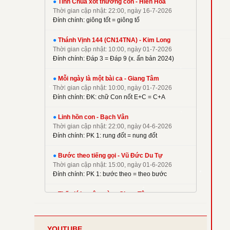
●
Tình Chúa xót thương con - Hiền Hoà
✦
Kim Long
Thời gian cập nhật: 22:00, ngày 16-7-2026
✦
La Thập Tự
Đính chính: giông tốt = giông tố
✦
Linh Nguyên
●
Thánh Vịnh 144 (CN14TNA) - Kim Long
✦
M. Tigon
Thời gian cập nhật: 10:00, ngày 01-7-2026
✦
Mai Nguyên Vũ
Đính chính: Đáp 3 = Đáp 9 (x. ấn bản 2024)
✦
Mai Thiện
●
Mỗi ngày là một bài ca - Giang Tâm
✦
Mi Trầm
Thời gian cập nhật: 10:00, ngày 01-7-2026
Đính chính: ĐK: chữ Con nốt E+C = C+A
✦
Ngọc Cẩn
✦
Ngọc Linh
●
Linh hồn con - Bạch Vân
✦
Nguyên Dũng
Thời gian cập nhật: 22:00, ngày 04-6-2026
Đính chính: PK 1: rung đốt = nung đốt
✦
Nguyên Hữu
✦
Nguyễn Duy
●
Bước theo tiếng gọi - Vũ Đức Du Tự
✦
Nguyễn Hèn Mọn
Thời gian cập nhật: 15:00, ngày 01-6-2026
Đính chính: PK 1: bước theo = theo bước
✦
P. Kim
✦
Phạm Đình Nhu
●
Thế giới muôn màu - Giang Tâm
Thời gian cập nhật: 22:00, ngày 08-5-2026
✦
Phạm Huy Hoàng
Đính chính: Phiên khúc 2
✦
Phạm Liên Hùng
YOUTUBE