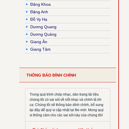
✦
Đăng Khoa
✦
Đặng Anh
✦
Đỗ Vy Hạ
✦
Dương Quang
✦
Dương Quảng
✦
Giang Ân
✦
Giang Tâm
✦
Hải Nguyễn
✦
Hải Triều
✦
Hiền Hoà
THÔNG BÁO ĐÍNH CHÍNH
✦
Hoàng Đan
✦
Hoàng Luật
✦
Hoàng Phương
Trong quá trình chép nhạc, dàn trang tài liệu
chúng tôi có sai sót về nốt nhạc và chính tả lời
✦
Hồng Trần
ca: Chúng tôi sẽ thông báo đính chính, bổ sung
✦
Huy Hoàng
tại đây để quý vị cập nhật lại file mới. Mong quý
vị thông cảm cho các sai sót này của chúng tôi!
✦
Khắc Đỗ
✦
Kim Đường