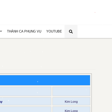
.
THÁNH CA PHỤNG VỤ
YOUTUBE
ày
Kim Long
Kim Long