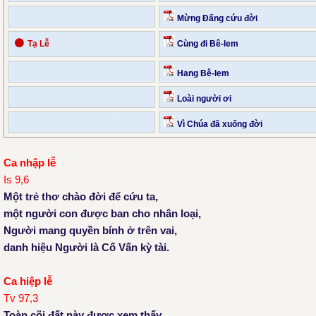
Mừng Đấng cứu đời
⚫
Tạ Lễ
Cùng đi Bê-lem
Hang Bê-lem
Loài người ơi
Vì Chúa đã xuống đời
Ca nhập lễ
Is 9,6
Một trẻ thơ chào đời để cứu ta,
một người con được ban cho nhân loại,
Người mang quyền bính ở trên vai,
danh hiệu Người là Cố Vấn kỳ tài.
Ca hiệp lễ
Tv 97,3
Toàn cõi đất này được xem thấy