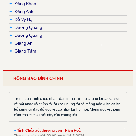
✦
Đăng Khoa
✦
Đặng Anh
✦
Đỗ Vy Hạ
✦
Dương Quang
✦
Dương Quảng
✦
Giang Ân
✦
Giang Tâm
✦
Hải Nguyễn
✦
Hải Triều
✦
Hiền Hoà
THÔNG BÁO ĐÍNH CHÍNH
✦
Hoàng Đan
✦
Hoàng Luật
✦
Hoàng Phương
Trong quá trình chép nhạc, dàn trang tài liệu chúng tôi có sai sót
về nốt nhạc và chính tả lời ca: Chúng tôi sẽ thông báo đính chính,
✦
Hồng Trần
bổ sung tại đây để quý vị cập nhật lại file mới. Mong quý vị thông
✦
Huy Hoàng
cảm cho các sai sót này của chúng tôi!
✦
Khắc Đỗ
✦
Kim Đường
●
Tình Chúa xót thương con - Hiền Hoà