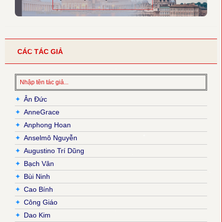
CÁC TÁC GIẢ
✦
Ân Đức
✦
AnneGrace
✦
Anphong Hoan
✦
Anselmô Nguyễn
✦
Augustino Trí Dũng
✦
Bạch Vân
✦
Bùi Ninh
✦
Cao Bính
✦
Công Giáo
✦
Dao Kim