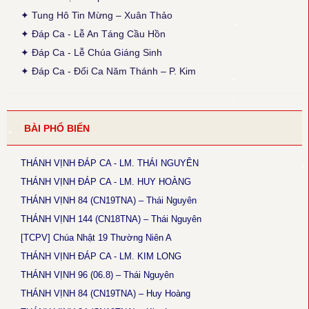
136)
✦ Tung Hô Tin Mừng – Xuân Thảo
● Thánh Vịnh 68 - Kim Long
✦ Đáp Ca - Lễ An Táng Cầu Hồn
Thời gian cập nhật: 15:45, ngày 03-12-2025
✦ Đáp Ca - Lễ Chúa Giáng Sinh
Chúa Nhật 12 Thường Niên A: Câu đáp: bỏ chữ khẩn, chữ con
luyến nốt G+F.
✦ Đáp Ca - Đối Ca Năm Thánh – P. Kim
● Thánh Vịnh 144 - Kim Long
Thời gian cập nhật: 15:45, ngày 03-12-2025
Chúa Nhật 18 TNA và 17TNB: Phiên khúc 3 sửa chữ: “rất” thành
BÀI PHỔ BIẾN
“thật”
● Magnificat Lc 1 - Kim Long
THÁNH VỊNH ĐÁP CA - LM. THÁI NGUYÊN
Thời gian cập nhật: 15:45, ngày 03-12-2025
Lễ Mân Côi, Chúa Nhật 3 Mùa Vọng B: sửa chữ cuối cùng phiên
THÁNH VỊNH ĐÁP CA - LM. HUY HOÀNG
khúc cuối: “ngàn sau” thành “ngàn thu”.
THÁNH VỊNH 84 (CN19TNA) – Thái Nguyên
THÁNH VỊNH 144 (CN18TNA) – Thái Nguyên
● Thánh Vịnh 146 - Kim Long
Thời gian cập nhật: 15:45, ngày 03-12-2025
[TCPV] Chúa Nhật 19 Thường Niên A
Chúa Nhật 5 Thường Niên B: Câu đáp: sửa “ca tụng” thành “tụng
THÁNH VỊNH ĐÁP CA - LM. KIM LONG
ca”.
THÁNH VỊNH 96 (06.8) – Thái Nguyên
● Thánh Vịnh 102 - Kim Long
THÁNH VỊNH 84 (CN19TNA) – Huy Hoàng
Thời gian cập nhật: 15:45, ngày 03-12-2025
Lễ Thánh Tâm Chúa: Phiên khúc 4: Cập nhật lại nội dung nửa