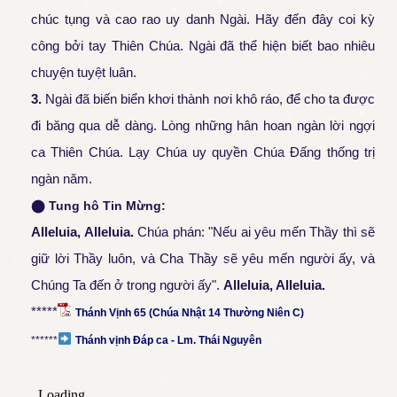
chúc tụng và cao rao uy danh Ngài. Hãy đến đây coi kỳ
công bởi tay Thiên Chúa. Ngài đã thể hiện biết bao nhiêu
chuyện tuyệt luân.
3.
Ngài đã biến biển khơi thành nơi khô ráo, để cho ta được
đi băng qua dễ dàng. Lòng những hân hoan ngàn lời ngợi
ca Thiên Chúa. Lạy Chúa uy quyền Chúa Đấng thống trị
ngàn năm.
⬤
Tung hô Tin Mừng:
Alleluia, Alleluia
.
Chúa phán: "Nếu ai yêu mến Thầy thì sẽ
giữ lời Thầy luôn, và Cha Thầy sẽ yêu mến người ấy, và
Chúng Ta đến ở trong người ấy".
Alleluia, Alleluia
.
*****
Thánh Vịnh 65 (Chúa Nhật 14 Thường Niên C
)
******
Thánh vịnh Đáp ca - Lm. Thái Nguyên