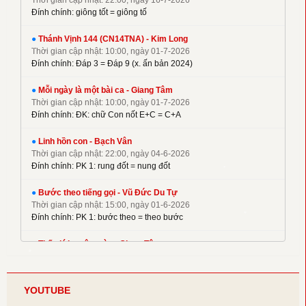
Thời gian cập nhật: 22:00, ngày 16-7-2026
✦
Kim Long
Đính chính: giông tốt = giông tố
✦
La Thập Tự
✦
●
Linh Nguyên
Thánh Vịnh 144 (CN14TNA) - Kim Long
Thời gian cập nhật: 10:00, ngày 01-7-2026
✦
M. Tigon
Đính chính: Đáp 3 = Đáp 9 (x. ấn bản 2024)
✦
Mai Nguyên Vũ
●
Mỗi ngày là một bài ca - Giang Tâm
✦
Mai Thiện
Thời gian cập nhật: 10:00, ngày 01-7-2026
✦
Mi Trầm
Đính chính: ĐK: chữ Con nốt E+C = C+A
✦
Ngọc Cẩn
●
Linh hồn con - Bạch Vân
✦
Ngọc Linh
Thời gian cập nhật: 22:00, ngày 04-6-2026
✦
Nguyên Dũng
Đính chính: PK 1: rung đốt = nung đốt
✦
Nguyên Hữu
●
Bước theo tiếng gọi - Vũ Đức Du Tự
✦
Nguyễn Duy
Thời gian cập nhật: 15:00, ngày 01-6-2026
✦
Nguyễn Hèn Mọn
Đính chính: PK 1: bước theo = theo bước
✦
P. Kim
●
Thế giới muôn màu - Giang Tâm
✦
Phạm Đình Nhu
Thời gian cập nhật: 22:00, ngày 08-5-2026
Đính chính: Phiên khúc 2
✦
Phạm Huy Hoàng
✦
Phạm Liên Hùng
YOUTUBE
●
Điệp khúc yêu thương - Thế Thông