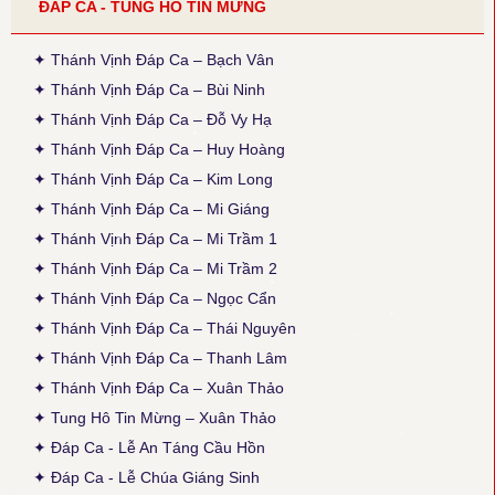
ĐÁP CA - TUNG HÔ TIN MỪNG
Thời gian cập nhật: 14:50, ngày 04-02-2026
Sửa phiên khúc 2, chữ cuối: "sao đành" thành "cho đành", theo
bản gốc (x. ấn bản 2020, TCPV Tổng Hợp, Xuân Thảo, p. 496).
✦ Thánh Vịnh Đáp Ca – Bạch Vân
✦ Thánh Vịnh Đáp Ca – Bùi Ninh
● Thánh Vịnh 88 - Kim Long
Thời gian cập nhật: 15:45, ngày 03-12-2025
✦ Thánh Vịnh Đáp Ca – Đỗ Vy Hạ
Cập nhật thêm Alleluia Lễ Vọng Giáng Sinh theo ấn bản 2024,
✦ Thánh Vịnh Đáp Ca – Huy Hoàng
Các Lễ: Chúa Nhật 4 Mùa Vọng B, Chúa Nhật 12 TNA, Thánh
Giuse, cập nhật lại phiên khúc cuối (tham chiếu: Sách Bài Đọc và
✦ Thánh Vịnh Đáp Ca – Kim Long
Thánh Vịnh Đáp Ca Kim Long 2024)
✦ Thánh Vịnh Đáp Ca – Mi Giáng
● Thánh Vịnh 103 - Kim Long
✦ Thánh Vịnh Đáp Ca – Mi Trầm 1
Thời gian cập nhật: 15:45, ngày 03-12-2025
✦ Thánh Vịnh Đáp Ca – Mi Trầm 2
Lễ Chính Ngày: Chúa Thánh Thần Hiện Xuống. Sửa lại nội dung
câu thứ 2 của phiên khúc 1.
✦ Thánh Vịnh Đáp Ca – Ngọc Cẩn
✦ Thánh Vịnh Đáp Ca – Thái Nguyên
● Thánh Vịnh 103 - Thanh Lâm
Thời gian cập nhật: 15:45, ngày 03-12-2025
✦ Thánh Vịnh Đáp Ca – Thanh Lâm
Sửa lại phiên khúc 1 (x. Thánh Vịnh Đáp Ca Thanh Lâm, 2017, tr.
✦ Thánh Vịnh Đáp Ca – Xuân Thảo
136)
✦ Tung Hô Tin Mừng – Xuân Thảo
● Thánh Vịnh 68 - Kim Long
✦ Đáp Ca - Lễ An Táng Cầu Hồn
Thời gian cập nhật: 15:45, ngày 03-12-2025
✦ Đáp Ca - Lễ Chúa Giáng Sinh
Chúa Nhật 12 Thường Niên A: Câu đáp: bỏ chữ khẩn, chữ con