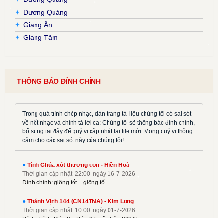
✦
Dương Quảng
✦
Giang Ân
✦
Giang Tâm
✦
Hải Nguyễn
✦
Hải Triều
✦
Hiền Hoà
THÔNG BÁO ĐÍNH CHÍNH
✦
Hoàng Đan
✦
Hoàng Luật
✦
Hoàng Phương
Trong quá trình chép nhạc, dàn trang tài liệu chúng tôi có sai sót
về nốt nhạc và chính tả lời ca: Chúng tôi sẽ thông báo đính chính,
✦
Hồng Trần
bổ sung tại đây để quý vị cập nhật lại file mới. Mong quý vị thông
✦
Huy Hoàng
cảm cho các sai sót này của chúng tôi!
✦
Khắc Đỗ
✦
Kim Đường
●
Tình Chúa xót thương con - Hiền Hoà
Thời gian cập nhật: 22:00, ngày 16-7-2026
✦
Kim Long
Đính chính: giông tốt = giông tố
✦
La Thập Tự
✦
●
Linh Nguyên
Thánh Vịnh 144 (CN14TNA) - Kim Long
Thời gian cập nhật: 10:00, ngày 01-7-2026
✦
M. Tigon