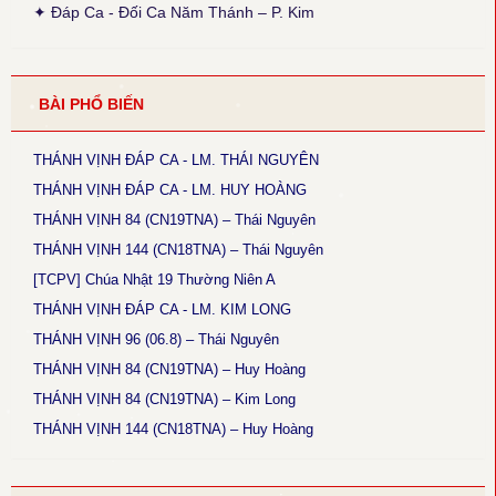
luyến nốt G+F.
✦ Đáp Ca - Đối Ca Năm Thánh – P. Kim
● Thánh Vịnh 144 - Kim Long
Thời gian cập nhật: 15:45, ngày 03-12-2025
Chúa Nhật 18 TNA và 17TNB: Phiên khúc 3 sửa chữ: “rất” thành
BÀI PHỔ BIẾN
“thật”
● Magnificat Lc 1 - Kim Long
THÁNH VỊNH ĐÁP CA - LM. THÁI NGUYÊN
Thời gian cập nhật: 15:45, ngày 03-12-2025
Lễ Mân Côi, Chúa Nhật 3 Mùa Vọng B: sửa chữ cuối cùng phiên
THÁNH VỊNH ĐÁP CA - LM. HUY HOÀNG
khúc cuối: “ngàn sau” thành “ngàn thu”.
THÁNH VỊNH 84 (CN19TNA) – Thái Nguyên
THÁNH VỊNH 144 (CN18TNA) – Thái Nguyên
● Thánh Vịnh 146 - Kim Long
Thời gian cập nhật: 15:45, ngày 03-12-2025
[TCPV] Chúa Nhật 19 Thường Niên A
Chúa Nhật 5 Thường Niên B: Câu đáp: sửa “ca tụng” thành “tụng
THÁNH VỊNH ĐÁP CA - LM. KIM LONG
ca”.
THÁNH VỊNH 96 (06.8) – Thái Nguyên
● Thánh Vịnh 102 - Kim Long
THÁNH VỊNH 84 (CN19TNA) – Huy Hoàng
Thời gian cập nhật: 15:45, ngày 03-12-2025
Lễ Thánh Tâm Chúa: Phiên khúc 4: Cập nhật lại nội dung nửa
THÁNH VỊNH 84 (CN19TNA) – Kim Long
câu sau.
THÁNH VỊNH 144 (CN18TNA) – Huy Hoàng
● Thánh Vịnh 121 (CN1MVA) - Huy Hoàng
Thời gian cập nhật: 12:50, ngày 28-11-2025