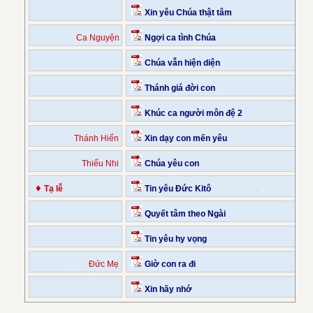
Xin yêu Chúa thật tâm
Ca Nguyện
Ngợi ca tình Chúa
Chúa vẫn hiện diện
Thánh giá đời con
Khúc ca người môn đệ 2
Thánh Hiến
Xin dạy con mến yêu
Thiếu Nhi
Chúa yêu con
♦
Tạ lễ
Tin yêu Đức Kitô
Quyết tâm theo Ngài
Tin yêu hy vọng
Đức Mẹ
Giờ con ra đi
Xin hãy nhớ