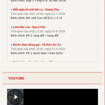
Đính chính: Đáp 3 = Đáp 9 (x. ấn bản 2024)
✦
Mai Nguyên Vũ
●
Mỗi ngày là một bài ca - Giang Tâm
✦
Mai Thiện
Thời gian cập nhật: 10:00, ngày 01-7-2026
✦
Mi Trầm
Đính chính: ĐK: chữ Con nốt E+C = C+A
✦
Ngọc Cẩn
●
Linh hồn con - Bạch Vân
✦
Ngọc Linh
Thời gian cập nhật: 22:00, ngày 04-6-2026
✦
Nguyên Dũng
Đính chính: PK 1: rung đốt = nung đốt
✦
Nguyên Hữu
●
Bước theo tiếng gọi - Vũ Đức Du Tự
✦
Nguyễn Duy
Thời gian cập nhật: 15:00, ngày 01-6-2026
✦
Nguyễn Hèn Mọn
Đính chính: PK 1: bước theo = theo bước
✦
P. Kim
●
Thế giới muôn màu - Giang Tâm
✦
Phạm Đình Nhu
Thời gian cập nhật: 22:00, ngày 08-5-2026
Đính chính: Phiên khúc 2
✦
Phạm Huy Hoàng
✦
Phạm Liên Hùng
YOUTUBE
●
Điệp khúc yêu thương - Thế Thông
✦
Pham Pham
Thời gian cập nhật: 22:00, ngày 30-4-2026
Bổ sung Kí hiệu lặp lại đoạn của điệp khúc
✦
Phương Tuệ Mẫn
✦
Thái Nguyên
●
Lời nguyện cầu - Thế Thông
✦
Thời gian cập nhật: 22:00, ngày 30-4-2026
Thanh Lâm (Đoàn)