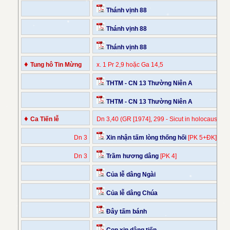
Thánh vịnh 88
Thánh vịnh 88
Thánh vịnh 88
♦
Tung hô Tin Mừng
x. 1 Pr 2,9 hoặc Ga 14,5
THTM - CN 13 Thường Niên A
THTM - CN 13 Thường Niên A
♦
Ca Tiến lễ
Dn 3,40 (GR [1974], 299 - Sicut in holocausto)
Dn 3
Xin nhận tấm lòng thống hối
[PK 5+ĐK]
Dn 3
Trầm hương dâng
[PK 4]
Của lễ dâng Ngài
Của lễ dâng Chúa
Đây tấm bánh
Con xin dâng tiến