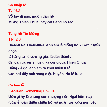
Ca nhập lễ
Tv 46,2
Vỗ tay đi nào, muôn dân hỡi !
Mừng Thiên Chúa, hãy cất tiếng hò reo.
Tung hô Tin Mừng
1 Pr 2,9
Ha-lê-lui-a. Ha-lê-lui-a. Anh em là giống nòi được tuyển
chọn,
là hàng tư tế vương giả, là dân thánh,
để loan truyền những kỳ công của Thiên Chúa,
Đấng đã gọi anh em ra khỏi miền u tối,
vào nơi đầy ánh sáng diệu huyền. Ha-lê-lui-a.
Ca tiến lễ
[Graduale Romanum] Dn 3,40
Ước gì hy lễ chúng con thượng tiến Ngài hôm nay
(của lễ toàn thiêu chiên bò, và ngàn vạn cừu non béo