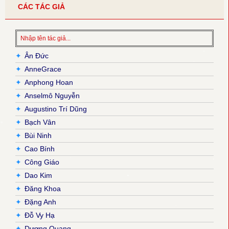
CÁC TÁC GIẢ
✦
Ân Đức
✦
AnneGrace
✦
Anphong Hoan
✦
Anselmô Nguyễn
✦
Augustino Trí Dũng
✦
Bạch Vân
✦
Bùi Ninh
✦
Cao Bính
✦
Công Giáo
✦
Dao Kim
✦
Đăng Khoa
✦
Đặng Anh
✦
Đỗ Vy Hạ
✦
Dương Quang